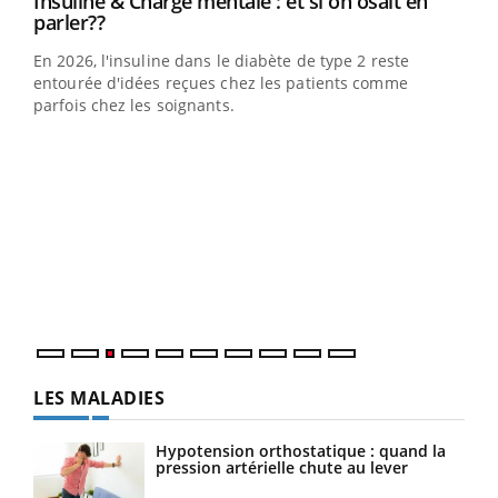
Youtube
Insuline & Charge mentale : et si on osait en
Youtube
Youtube
parler??
En 2026, l'insuline dans le diabète de type 2 reste
entourée d'idées reçues chez les patients comme
parfois chez les soignants.
Ecz
You
pour
L'ét
Vaca
Nos 
LES MALADIES
Hypotension orthostatique : quand la
pression artérielle chute au lever