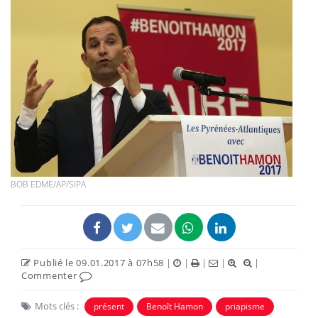
BOB EDME/AP/SIPA
Publié le 09.01.2017 à 07h58
|
|
|
|
|
Commenter
Mots clés :
présent
Benoît Hamon
priapisme