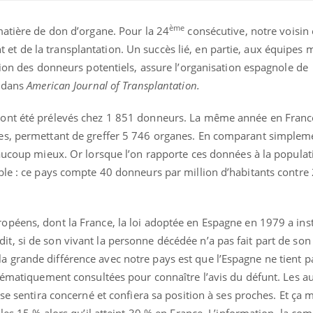
ème
matière de don d’organe. Pour la 24
consécutive, notre voisin
 de la transplantation. Un succès lié, en partie, aux équipes 
tion des donneurs potentiels, assure l’organisation espagnole de
u dans
American Journal of Transplantation.
ont été prélevés chez 1 851 donneurs. La même année en Franc
es, permettant de greffer 5 746 organes. En comparant simplem
aucoup mieux. Or lorsque l’on rapporte ces données à la populati
ble : ce pays compte 40 donneurs par million d’habitants contre
La sieste empêche-t-elle
Fortes c
de dormir la nuit ?
pourquo
noyade g
péens, dont la France, la loi adoptée en Espagne en 1979 a inst
 si de son vivant la personne décédée n’a pas fait part de son r
grande différence avec notre pays est que l’Espagne ne tient pa
VIH : la fin du comprimé
Le Viagr
tous les jours se profile-t-
freiner 
tématiquement consultées pour connaître l’avis du défunt. Les au
elle enfin ?
cancer ?
se sentira concerné et confiera sa position à ses proches. Et ça 
 les 15 % alors qu’il atteint 30 % en France. L’information, la co