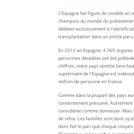
L’Espagne fait figure de modèle en 
champion du monde du prélèvement et
dédiées exclusivement à l’identifica
transplantation dans un article par
En 2015 en Espagne, 4 769 organes 
personnes décédées ont été prélevé
chiffres, notre pays semble faire be
suprématie de l’Espagne est indénia
million de personne en France.
Chikungunya, dengue,
West Nile : que se passe-
t-il dans le sud de la
Comme dans la plupart des pays euro
France ?
consentement présumé. Autrement dit,
considérée comme donneuse. Mais la 
Les médicaments GLP-1
protègent-ils aussi les os
de refus. Les familles sont donc sys
?
donc fait le pari que chaque citoyen 
l’Espagne a un taux refus avoisinant