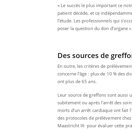
« Le succès le plus important ce no
patient décède, et ce indépendamme
l’étude. Les professionnels qui s’occ
poser la question du don d’organe »
Des sources de greffo
En outre, les critères de prélèveme
concerne l’âge : plus de 10 % des d
ont plus de 65 ans.
Leur source de greffons sont aussi 
subitement ou après l'arrêt des soi
morts d’un arrêt cardiaque ont fait 
des protocoles de prélèvement chez d
Car
You
Maastricht III- pour évaluer cette p
pré