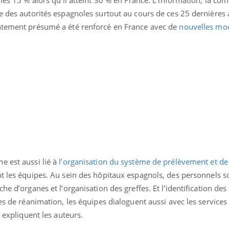
Pourquoi votre ventre
Pourquo
re des autorités espagnoles surtout au cours de ces 25 dernières
gâche-t-il les premiers
de prot
jours de vos vacances ?
finalem
ntement présumé a été renforcé en France avec de
nouvelles mod
e est aussi lié à
l’organisation du système de prélèvement et de
t les équipes. Au sein des hôpitaux espagnols, des personnels s
he d’organes et l’organisation des greffes. Et l’identification de
ces de réanimation, les équipes dialoguent aussi avec les services
, expliquent les auteurs.