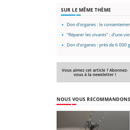
Fati
SUR LE MÊME THÈME
mêm
care
...
Don d'organes : le consentemen
Eczéma Chronique des Mains :
Youtube
Youtube
expliquer ma maladie
"Réparer les vivants" : d'une vie 
Il y a des sujets qui sont faciles à aborder...
Don d'organes : près de 6 000 g
d'autres non ! D'un côté, poser des
questions sur la maladie d'un proche c'est
montrer ...
Vous aimez cet article ? Abonnez-
vous à la newsletter !
NOUS VOUS RECOMMANDON