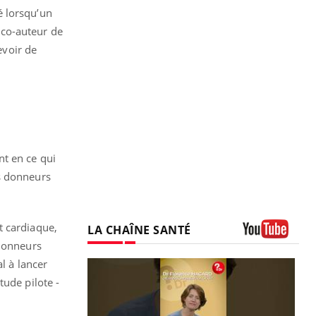
é lorsqu’un
 co-auteur de
evoir de
nt en ce qui
es donneurs
t cardiaque,
LA CHAÎNE SANTÉ
 donneurs
Youtube
l à lancer
tude pilote -