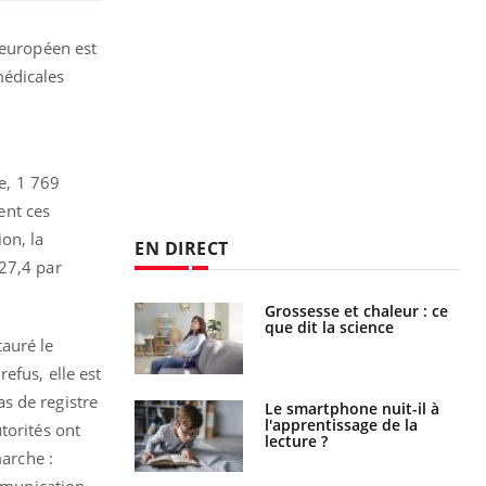
 européen est
médicales
e, 1 769
ent ces
on, la
EN DIRECT
 27,4 par
haleurs :
Grossesse et chaleur : ce
i le risque de
que dit la science
rimpe-t-il ?
auré le
efus, elle est
s de registre
a pourrait-il
Le smartphone nuit-il à
la propagation du
l'apprentissage de la
torités ont
lecture ?
marche :
mmunication,