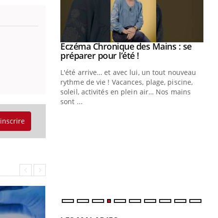
ale : et si on
Eczéma Chronique des Mains : se
Youtube
ube
Youtube
préparer pour l’été !
e diabète de type 2
L'été arrive… et avec lui, un tout nouveau
çues chez les
rythme de vie ! Vacances, plage, piscine,
ez les soignants.
soleil, activités en plein air… Nos mains
sont ...
Di
You
'inscrire
Le 
nom
dia
défi