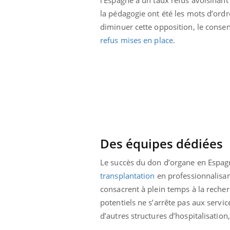
Cytomégalovirus : ce qui
la pédagogie ont été les mots d’ord
change dans la prise en
charge des femmes
diminuer cette opposition, le conse
enceintes
refus mises en place
.
Des équipes dédiées
Le succès du don d’organe en Espagn
transplantation
en professionnalisan
consacrent à plein temps à la recherc
potentiels ne s’arrête pas aux servi
d’autres structures d’hospitalisation