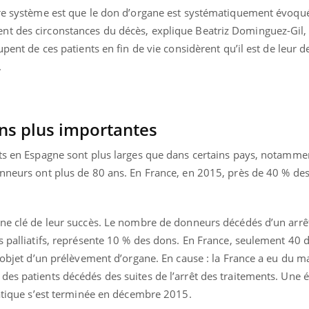
tre système est que le don d’organe est systématiquement évoqu
nt des circonstances du décès, explique Beatriz Dominguez-Gil,
upent de ces patients en fin de vie considèrent qu’il est de leur d
.
ns plus importantes
nts en Espagne sont plus larges que dans certains pays, notamme
onneurs ont plus de 80 ans. En France, en 2015, près de 40 % d
une clé de leur succès. Le nombre de donneurs décédés d’un arrê
ns palliatifs, représente 10 % des dons. En France, seulement 40
l’objet d’un prélèvement d’organe. En cause : la France a eu du ma
es patients décédés des suites de l’arrêt des traitements. Une é
ence en fer : comprendre pour
tube
ratique s’est terminée en décembre 2015.
Youtube
venir