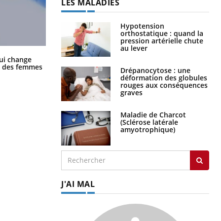
LES MALADIES
Hypotension
orthostatique : quand la
pression artérielle chute
au lever
La sieste empêche-t-elle de dormir
ui change
la nuit ?
ge des femmes
Drépanocytose : une
déformation des globules
rouges aux conséquences
graves
Maladie de Charcot
(Sclérose latérale
amyotrophique)
J'AI MAL