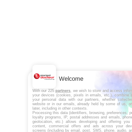
Welcome
With our 225
partners
, we wish to store and access info
your devices (cookies, pixels in emails, etc.), combine
your personal data with our partners, whether collecte
website or in our emails, already held by some of us, o
later, including in other contexts.
Processing this data (identifiers, browsing, preferences, 
loyalty programs, IP, postal addresses and emails, phon
geolocation, etc.) allows developing and offering you 
content, commercial offers and ads across your de
screens (including by email, post, SMS, phone, audio, a