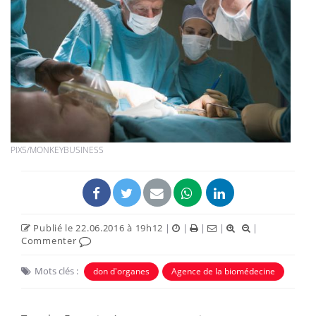
PIX5/MONKEYBUSINESS
Publié le 22.06.2016 à 19h12
|
|
|
|
|
Commenter
Mots clés :
don d'organes
Agence de la biomédecine