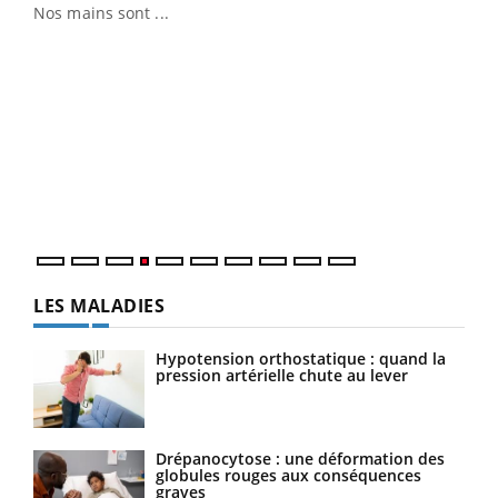
Nos mains sont ...
Youtube
Diabète & Ramadan 2026
Un 
Youtube
You
à l
Le Ramadan approche, et, pour de nombreuses
Un é
personnes atteintes de diabète, c'est une période de
mati
questions, de défis, mais ...
numé
LES MALADIES
Hypotension orthostatique : quand la
pression artérielle chute au lever
Drépanocytose : une déformation des
globules rouges aux conséquences
graves