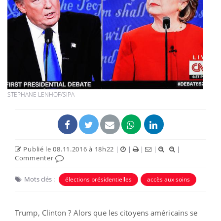
STEPHANE LENHOF/SIPA
Publié le 08.11.2016 à 18h22
|
|
|
|
|
Commenter
Mots clés :
élections présidentielles
accès aux soins
Trump, Clinton ? Alors que les citoyens américains se