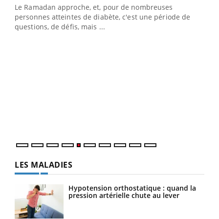
Le Ramadan approche, et, pour de nombreuses
Un établissement lié à un groupe mutualiste innove en
personnes atteintes de diabète, c'est une période de
matière de bilan de santé : l'utilisation d'un « jumeau
questions, de défis, mais ...
numérique » permet ...
COU
You
Coup
vous
épis
LES MALADIES
Hypotension orthostatique : quand la
pression artérielle chute au lever