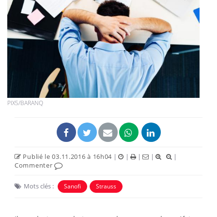
PIX5/BARANQ
Publié le 03.11.2016 à 16h04
|
|
|
|
|
Commenter
Mots clés :
Sanofi
Strauss