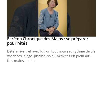
Eczéma Chronique des Mains : se préparer
Youtube
Youtube
pour l’été !
L'été arrive… et avec lui, un tout nouveau rythme de vie !
Vacances, plage, piscine, soleil, activités en plein air…
Nos mains sont ...
Dia
You
Le 
pers
ques