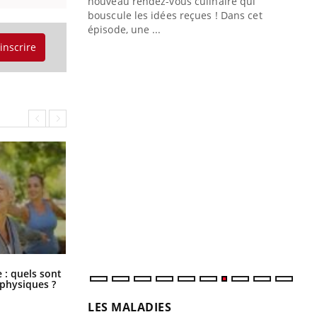
nouveau rendez-vous culinaire qui
bouscule les idées reçues ! Dans cet
épisode, une ...
'inscrire
ue » pour
médecine
n groupe
ière de bilan de
« jumeau
Qu
You
êtr
"Le
qua
Doc
dir
Comment éviter une otite pendant
: quels sont
les vacances ?
 physiques ?
LES MALADIES