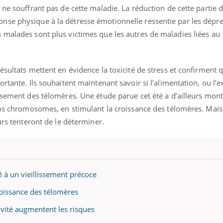
 ne souffrant pas de cette maladie. La réduction de cette partie 
se physique à la détresse émotionnelle ressentie par les dépres
 malades sont plus victimes que les autres de maladies liées au
ésultats mettent en évidence la toxicité de stress et confirment 
rtante. Ils souhaitent maintenant savoir si l’alimentation, ou l’e
issement des télomères. Une étude parue cet été a d’ailleurs mon
nos chromosomes, en stimulant la croissance des télomères. Mais l
urs tenteront de le déterminer.
é à un vieillissement précoce
croissance des télomères
sivité augmentent les risques