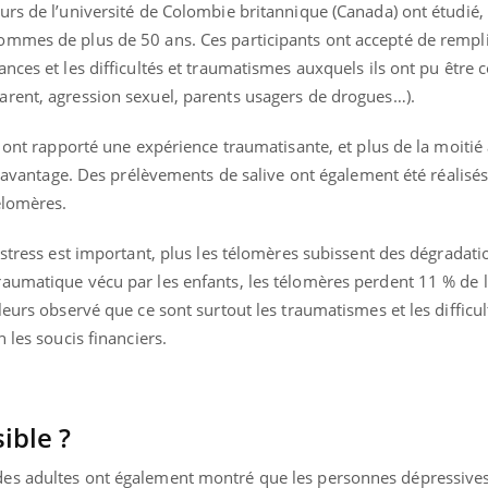
urs de l’université de Colombie britannique (Canada) ont étudié,
VIH : la fin du comprimé
Le Viagr
tous les jours se profile-t-
freiner 
mmes de plus de 50 ans. Ces participants ont accepté de rempl
elle enfin ?
cancer ?
nces et les difficultés et traumatismes auxquels ils ont pu être 
rent, agression sexuel, parents usagers de drogues…).
s ont rapporté une expérience traumatisante, et plus de la moitié 
u davantage. Des prélèvements de salive ont également été réalisé
élomères.
 stress est important, plus les télomères subissent des dégradati
aumatique vécu par les enfants, les télomères perdent 11 % de 
eurs observé que ce sont surtout les traumatismes et les difficul
 les soucis financiers.
ible ?
es adultes ont également montré que les personnes dépressive