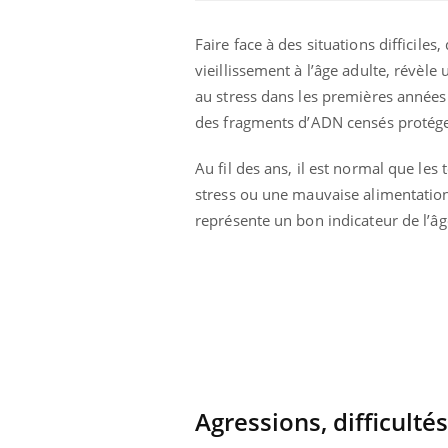
Faire face à des situations difficiles
vieillissement à l’âge adulte, révèl
au stress dans les premières années
des fragments d’ADN censés protég
Au fil des ans, il est normal que l
stress ou une mauvaise alimentation
représente un bon indicateur de l’âg
 à risque : ce jus
Cancer colorectal : une
ttire l'attention
stratégie simple aurait
cheurs
changé la donne au Pays
basque
 oublier les
Chikungunya, dengue,
n vacances ?
West Nile : que se passe-
t-il dans le sud de la
Agressions, difficultés
France ?