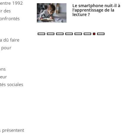
 entre 1992
a pourrait-il
Le smartphone nuit-il à
la propagation du
l'apprentissage de la
ir des
lecture ?
confrontés
a dû faire
s pour
ons
leur
tés sociales
s présentent