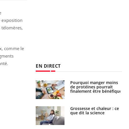
e
e exposition
s télomères,
ux, comme le
agments
anté.
EN DIRECT
i votre ventre
Pourquoi manger moins
il les premiers
de protéines pourrait
 vos vacances ?
finalement être bénéfique
haleurs :
Grossesse et chaleur : ce
i le risque de
que dit la science
rimpe-t-il ?