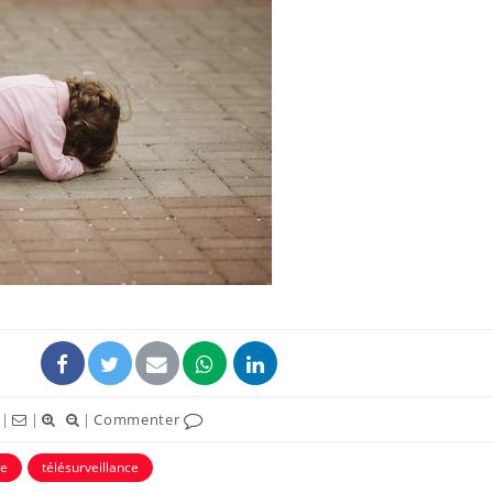
|
|
|
Commenter
ne
télésurveillance