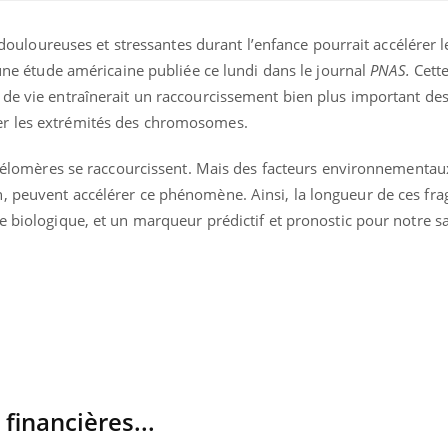
, douloureuses et stressantes durant l’enfance pourrait accélérer l
e une étude américaine publiée ce lundi dans le journal
PNAS.
Cett
 de vie entraînerait un raccourcissement bien plus important de
er les extrémités des chromosomes.
es télomères se raccourcissent. Mais des facteurs environnementa
, peuvent accélérer ce phénomène. Ainsi, la longueur de ces fr
e biologique, et un marqueur prédictif et pronostic pour notre s
Cytomégalovirus : ce qui
Pourquo
change dans la prise en
gâche-t-
charge des femmes
jours de
enceintes
La sieste empêche-t-elle
Fortes c
de dormir la nuit ?
pourquo
noyade g
 financières...