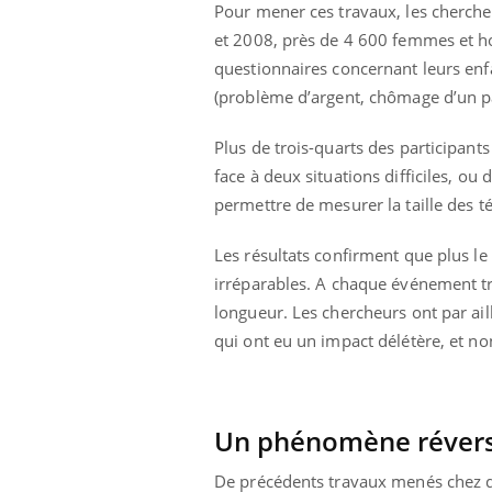
Pour mener ces travaux, les cherche
 connectés :
Les médicaments GLP-1
le travail
protègent-ils aussi les os
et 2008, près de 4 600 femmes et ho
de plus en plus
?
questionnaires concernant leurs enfa
soirées
(problème d’argent, chômage d’un pa
Plus de trois-quarts des participant
face à deux situations difficiles, o
permettre de mesurer la taille des t
Les résultats confirment que plus le
irréparables. A chaque événement tr
longueur. Les chercheurs ont par aill
qui ont eu un impact délétère, et non
Un phénomène révers
De précédents travaux menés chez d