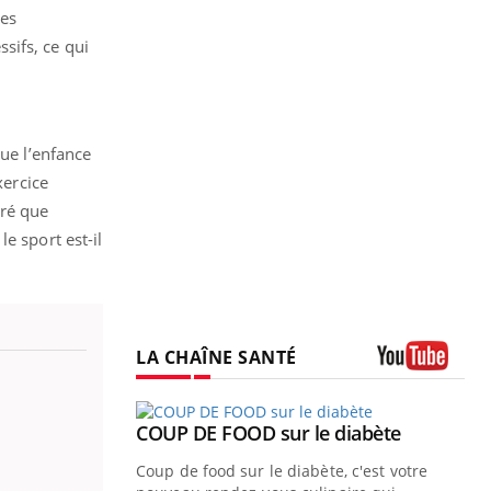
des
sifs, ce qui
que l’enfance
xercice
tré que
e sport est-il
LA CHAÎNE SANTÉ
Youtube
Youtube
COUP DE FOOD sur le diabète
Youtube
Coup de food sur le diabète, c'est votre