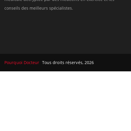
Le site santé de référence avec chaque jour toute l'actualité
médicale decryptée par des médecins en exercice et les
conseils des meilleurs spécialistes.
Pourquoi Docteur
Tous droits réservés, 2026