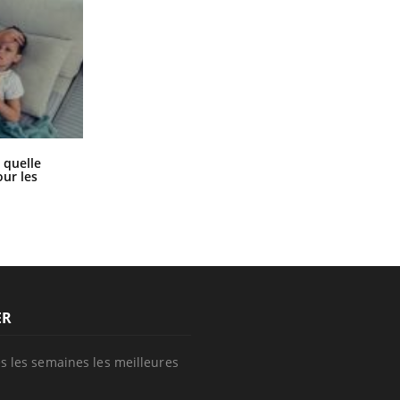
SYMPTÔMES
Douleurs de l’avant-pied :
des métatarsalgies à 90 %
liées à problème d’appui
Syndrome métabolique : quels sont
 quelle
Mauvaise haleine : il faut
les meilleurs exercices physiques ?
ur les
améliorer l’hygiène
bucco-dentaire
ER
s les semaines les meilleures