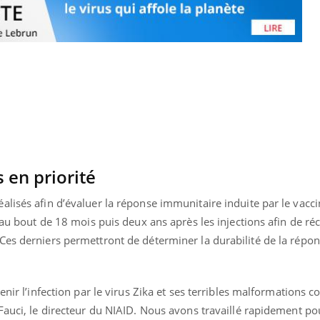
 en priorité
lisés afin d’évaluer la réponse immunitaire induite par le vacci
 au bout de 18 mois puis deux ans après les injections afin de réc
Ces derniers permettront de déterminer la durabilité de la répo
uline & Charge mentale : et si on
Eczéma Chronique des
tube
Youtube
Youtube
Y
it en parler??
préparer pour l’été !
enir l’infection par le virus Zika et ses terribles malformations c
026, l'insuline dans le diabète de type 2
L'été arrive… et avec lui,
Fauci, le directeur du NIAID. Nous avons travaillé rapidement po
e entourée d'idées reçues chez les
rythme de vie ! Vacances, 