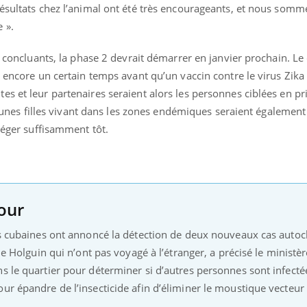
ients comme parfois chez les soignants.
soleil, activités en plein
résultats chez l’animal ont été très encourageants, et nous som
sont ...
 ».
t concluants, la phase 2 devrait démarrer en janvier prochain. Le
a encore un certain temps avant qu’un vaccin contre le virus Zika 
s et leur partenaires seraient alors les personnes ciblées en pri
s jeunes filles vivant dans les zones endémiques seraient égalemen
otéger suffisamment tôt.
our
es cubaines ont annoncé la détection de deux nouveaux cas autoch
de Holguin qui n’ont pas voyagé à l’étranger, a précisé le ministèr
s le quartier pour déterminer si d’autres personnes sont infecté
ur épandre de l’insecticide afin d’éliminer le moustique vecteur 