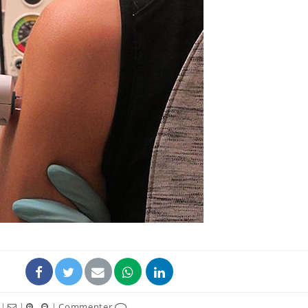
Mortalité infantile : un
Toujour
rapport s’interroge sur
comment
son taux élevé en France
empiète
sur nos 
Grossesse à risque : ce jus
Cancer c
naturel attire l'attention
stratégi
des chercheurs
changé 
basque
Comment oublier les
Chikung
écrans en vacances ?
West Nil
t-il dan
France ?
|
|
|
Commenter