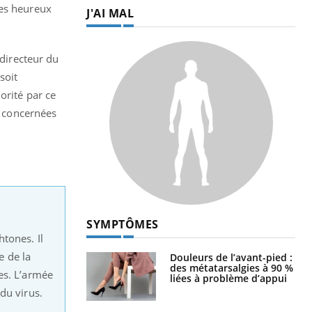
 air… Nos mains
défis, mais ...
mes heureux
Un
You
fac
pr
 directeur du
soit
Un 
orité par ce
mut
san
t concernées
num
LES MALADIES
Hypotension
orthostatique : quand la
tones. Il
pression artérielle chute
au lever
e de la
es. L’armée
Drépanocytose : une
du virus.
déformation des globules
rouges aux conséquences