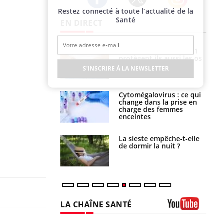
Restez connecté à toute l’actualité de la
Twitter
Facebook
Instagram
Santé
EN DIRECT
s connectés :
Les médicaments GLP-1
 le travail
protègent-ils aussi les os
 de plus en plus
?
S'INSCRIRE À LA NEWSLETTER
soirées
olorectal : une
Cytomégalovirus : ce qui
e simple aurait
change dans la prise en
la donne au Pays
charge des femmes
enceintes
unya, dengue,
La sieste empêche-t-elle
e : que se passe-
de dormir la nuit ?
s le sud de la