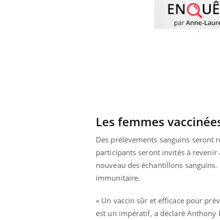
Les femmes vaccinées
Des prélèvements sanguins seront réa
participants seront invités à revenir
nouveau des échantillons sanguins. 
 Mains :
Carence en fer : comprendre pour
Ins
Youtube
You
immunitaire.
Youtube
Youtube
prévenir
osa
« Un vaccin sûr et efficace pour prév
aciles à aborder...
Fatigue, irritabilité, brouillard mental ou
En 2
est un impératif, a déclaré Anthony 
poser des
même alopécie… Les symptômes de la
rest