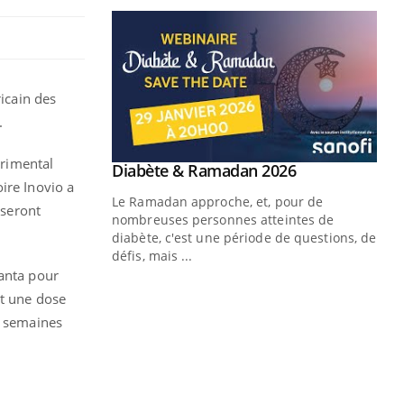
ricain des
.
érimental
ire Inovio a
 seront
lanta pour
nt une dose
2 semaines