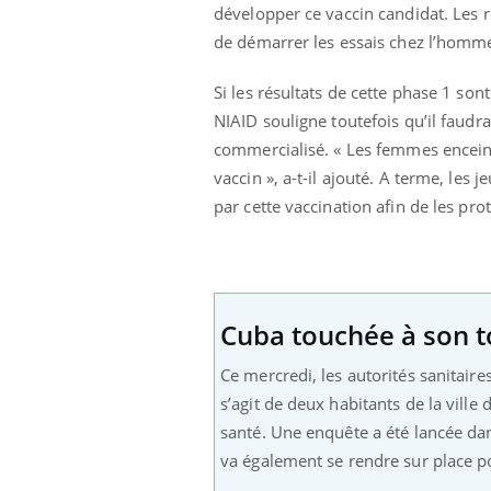
'un proche c'est
carence en fer sont multiples ce qui la rend
pat
développer ce vaccin candidat. Les 
...
de démarrer les essais chez l’homme
Si les résultats de cette phase 1 son
NIAID souligne toutefois qu’il faudr
commercialisé. « Les femmes enceinte
vaccin », a-t-il ajouté. A terme, le
par cette vaccination afin de les pr
Cuba touchée à son t
Ce mercredi, les autorités sanitair
s’agit de deux habitants de la ville 
santé. Une enquête a été lancée dan
va également se rendre sur place po