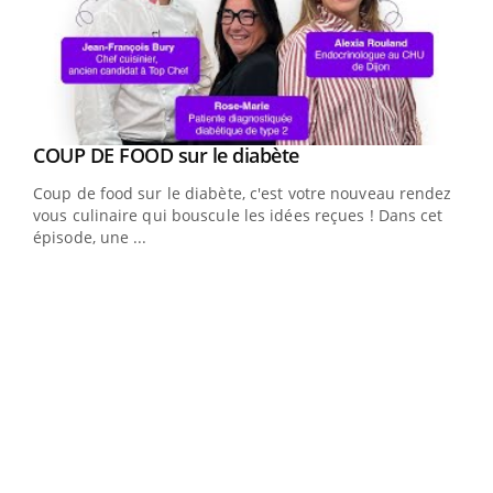
Youtube
cès
COUP DE FOOD sur le diabète
Youtube
Coup de food sur le diabète, c'est votre nouveau rendez-
 en
vous culinaire qui bouscule les idées reçues ! Dans cet
u
épisode, une ...
Qua
You
"Les
trav
DRH 