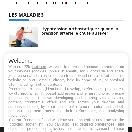
LES MALADIES
Hypotension orthostatique : quand la
pression artérielle chute au lever
Drépanocytose : une déformation des
globules rouges aux conséquences
Welcome
graves
With our 225
partners
, we wish to store and access information on
your devices (cookies, pixels in emails, etc.), combine and share
your personal data with our partners, whether collected on this
website or in our emails, already held by some of us, or obtained
Maladie de Charcot (Sclérose latérale
later, including in other contexts.
amyotrophique)
Processing this data (identifiers, browsing, preferences, purchases,
loyalty programs, IP, postal addresses and emails, phone, precise
geolocation, etc.) allows developing and offering you services,
content, commercial offers and ads across your devices and
screens (including by email, post, SMS, phone, audio, and video),
personalising them, measuring their performance, and analysing
audiences.
You can "accept all" and withdraw your consent at any time via the
"cookies" footer link
. You can also "set detailed preferences" and
object to processing activities not subject to consent. These