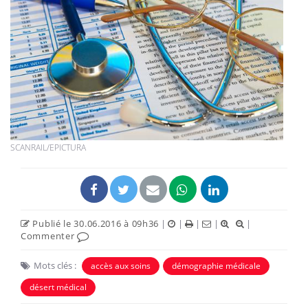
SCANRAIL/EPICTURA
Publié le 30.06.2016 à 09h36
|
|
|
|
|
Commenter
Mots clés :
accès aux soins
démographie médicale
désert médical