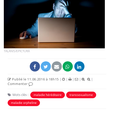
TALANIS/EPICTURA
Publié le 11.06.2016 à 18h15
|
|
|
|
|
Commenter
Mots clés :
maladie héréditaire
transsexualisme
maladie orpheline