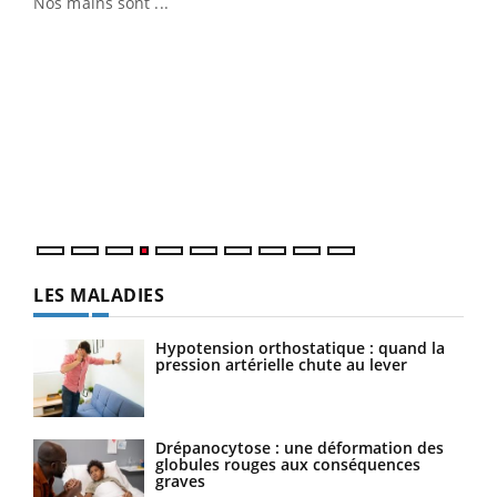
Nos mains sont ...
Dia
You
Le 
pers
ques
LES MALADIES
Hypotension orthostatique : quand la
pression artérielle chute au lever
Drépanocytose : une déformation des
globules rouges aux conséquences
graves