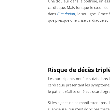
Une douleur dans la poitrine, un es
cardiaque. Mais lorsque le cœur s’e
dans
Circulation
, le souligne. Grâce
que presque une crise cardiaque sur
Eczéma Chronique des Mains :
Car
Youtube
You
Youtube
expliquer ma maladie
pré
Il y a des sujets qui sont faciles à aborder...
Fati
d'autres non ! D'un côté, poser des
mêm
Risque de décès tripl
questions sur la maladie d'un proche c'est
care
montrer ...
...
Les participants ont été suivis dans 
cardiaque présentant les symptômes h
le patient réalise un électrocardio
Si les signes ne se manifestent pas, 
silencieuse, qui n’est donc pas traité