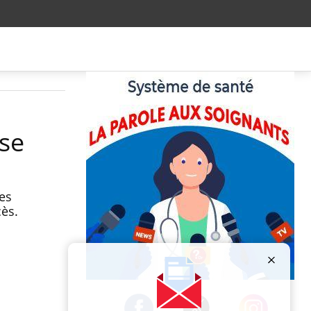
use
es
cès.
Publicité