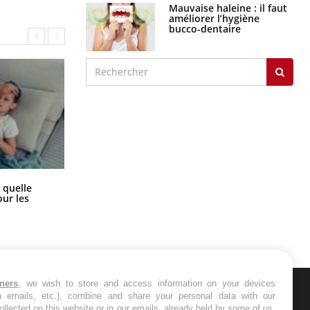
Mauvaise haleine : il faut
améliorer l’hygiène
bucco-dentaire
Syndrome métabolique : quels sont
 quelle
les meilleurs exercices physiques ?
ur les
tners
, we wish to store and access information on your devices
in emails, etc.), combine and share your personal data with our
ER
ollected on this website or in our emails, already held by some of us,