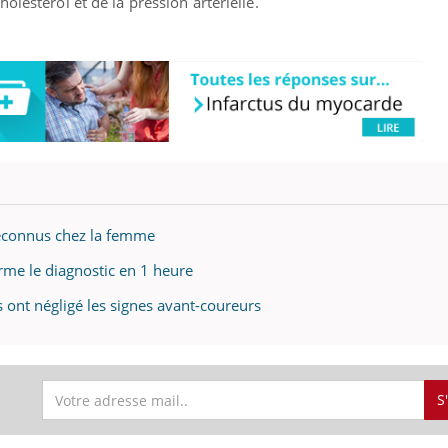
olestérol et de la pression artérielle.
 méconnus chez la femme
irme le diagnostic en 1 heure
es ont négligé les signes avant-coureurs
S