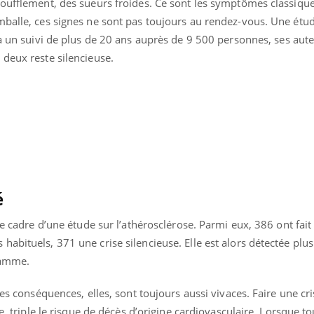
soufflement, des sueurs froides. Ce sont les symptômes classique
mballe, ces signes ne sont pas toujours au rendez-vous. Une étu
 à un suivi de plus de 20 ans auprès de 9 500 personnes, ses au
 deux reste silencieuse.
ence en fer : comprendre pour
Insuline & Charge ment
tube
Youtube
Youtube
Yout
venir
osait en parler??
gue, irritabilité, brouillard mental ou
En 2026, l'insuline dans l
e alopécie… Les symptômes de la
reste entourée d'idées re
é
nce en fer sont multiples ce qui la rend
patients comme parfois ch
le cadre d’une étude sur l’athérosclérose. Parmi eux, 386 ont fait
abituels, 371 une crise silencieuse. Elle est alors détectée plus
gramme.
les conséquences, elles, sont toujours aussi vivaces. Faire une cr
e, triple le risque de décès d’origine cardiovasculaire. Lorsque to