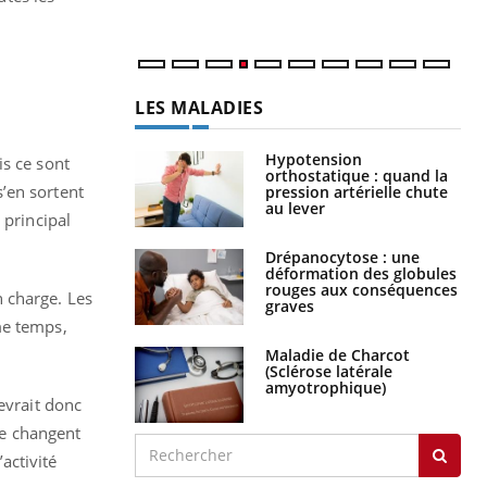
LES MALADIES
Hypotension
is ce sont
orthostatique : quand la
’en sortent
pression artérielle chute
au lever
 principal
Drépanocytose : une
déformation des globules
rouges aux conséquences
n charge. Les
graves
me temps,
Maladie de Charcot
(Sclérose latérale
amyotrophique)
evrait donc
ne changent
’activité