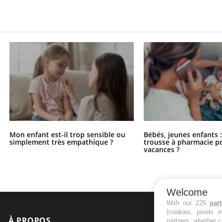
S
Mon enfant est-il trop sensible ou
Bébés, jeunes enfants :
simplement très empathique ?
trousse à pharmacie po
vacances ?
Welcome
With our 225
par
(cookies, pixels 
À PROPOS
NEWSLETT
partners, whether c