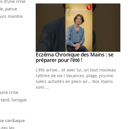
s d’une crise
de, parue
teurs montre
ale : et si on
Eczéma Chronique des Mains : se
Youtube
ube
Youtube
préparer pour l’été !
e diabète de type 2
L'été arrive… et avec lui, un tout nouveau
çues chez les
rythme de vie ! Vacances, plage, piscine,
ez les soignants.
soleil, activités en plein air… Nos mains
sont ...
Di
 une crise
You
 tard, lorsque
Le 
nom
dia
défi
ise cardiaque
utes les