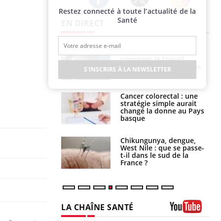
Restez connecté à toute l’actualité de la
Twitter
Facebook
Instagram
Santé
EN DIRECT
é infantile : un
Toujours connectés :
s’interroge sur
comment le travail
x élevé en France
empiète de plus en plus
S'INSCRIRE À LA NEWSLETTER
sur nos soirées
e à risque : ce jus
Cancer colorectal : une
attire l'attention
stratégie simple aurait
rcheurs
changé la donne au Pays
basque
 oublier les
Chikungunya, dengue,
en vacances ?
West Nile : que se passe-
t-il dans le sud de la
France ?
LA CHAÎNE SANTÉ
Youtube