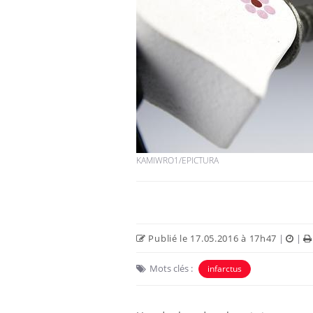
Les troubles du sommeil
modifient votre cerveau !
Mon enfant est-il trop
sensible ou simplement
très empathique ?
KAMIWRO1/EPICTURA
Bébés, jeunes enfants :
quelle trousse à
pharmacie pour les
vacances ?
Publié le 17.05.2016 à 17h47
|
|
Mots clés :
infarctus