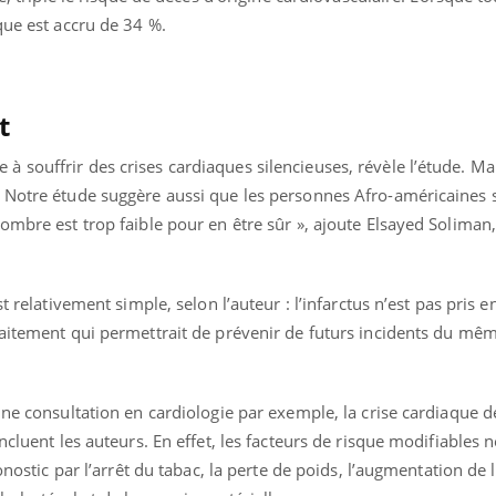
que est accru de 34 %.
t
souffrir des crises cardiaques silencieuses, révèle l’étude. Ma
 Notre étude suggère aussi que les personnes Afro-américaines s
ombre est trop faible pour en être sûr », ajoute Elsayed Soliman,
t relativement simple, selon l’auteur : l’infarctus n’est pas pris e
raitement qui permettrait de prévenir de futurs incidents du mê
une consultation en cardiologie par exemple, la crise cardiaque d
ncluent les auteurs. En effet, les facteurs de risque modifiables 
onostic par l’arrêt du tabac, la perte de poids, l’augmentation de l