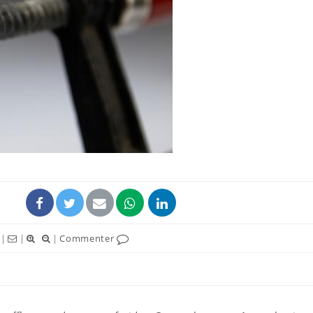
Syndrome métabolique :
Mortalit
quels sont les meilleurs
rapport 
exercices physiques ?
son tau
Comment éviter une otite
Grossess
pendant les vacances ?
naturel 
des che
Hantavirus : un cas
Comment
détecté chez un touriste
écrans 
en France
|
|
|
Commenter