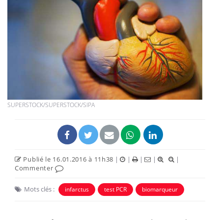
SUPERSTOCK/SUPERSTOCK/SIPA
Publié le 16.01.2016 à 11h38
|
|
|
|
|
Commenter
Mots clés :
infarctus
test PCR
biomarqueur