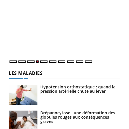
Dia
You
Le 
pers
ques
LES MALADIES
Hypotension orthostatique : quand la
pression artérielle chute au lever
Drépanocytose : une déformation des
globules rouges aux conséquences
graves