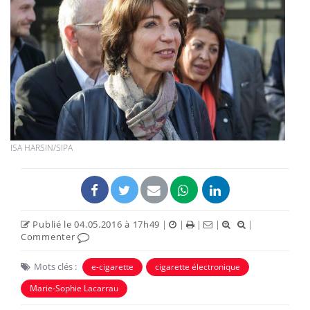
ISA HARSIN/SIPA
Publié le 04.05.2016 à 17h49
|
|
|
|
|
Commenter
Mots clés :
e-cigarette
cigarette électronique
Marie-Sophie Lacarrau