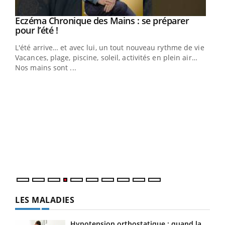
Eczéma Chronique des Mains : se préparer
Youtube
Youtube
pour l’été !
L'été arrive… et avec lui, un tout nouveau rythme de vie !
Vacances, plage, piscine, soleil, activités en plein air…
Nos mains sont ...
Dia
You
Le 
pers
ques
LES MALADIES
Hypotension orthostatique : quand la