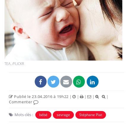
TEA../FLICKR
Publié le 23.04.2016 à 19h22
|
|
|
|
|
Commenter
Mots clés :
bébé
sevrage
Stéphane Piat