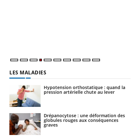
Dia
You
Le 
pers
ques
LES MALADIES
Hypotension orthostatique : quand la
pression artérielle chute au lever
Drépanocytose : une déformation des
globules rouges aux conséquences
graves