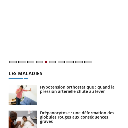
Un 
You
à l
Un é
mati
numé
LES MALADIES
Hypotension orthostatique : quand la
pression artérielle chute au lever
Drépanocytose : une déformation des
globules rouges aux conséquences
graves