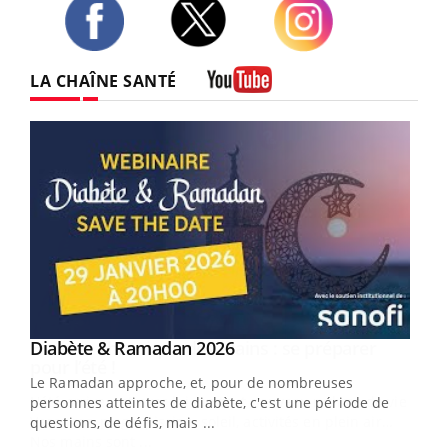
Twitter
Facebook
Instagram
LA CHAÎNE SANTÉ
Youtube
Youtube
Diabète & Ramadan 2026
Youtube
Le Ramadan approche, et, pour de nombreuses
vie !
personnes atteintes de diabète, c'est une période de
…
questions, de défis, mais ...