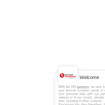
Welcome
With our 225
partners
, we wish t
your devices (cookies, pixels in
your personal data with our par
website or in our emails, alread
later, including in other contexts.
Processing this data (identifiers,