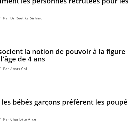
iment les personnes recrutées pour les
Par Dr Reetika Sirhindi
ocient la notion de pouvoir à la figure
l'âge de 4 ans
Par Anaïs Col
nce en fer : comprendre pour
ube
Youtube
enir
: les bébés garçons préfèrent les poup
ue, irritabilité, brouillard mental ou
 alopécie… Les symptômes de la
ce en fer sont multiples ce qui la rend
Par Charlotte Arce