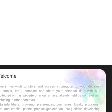
elcome
ER
tners
, we wish to store and access information on your devices
in emails, etc.), combine and share your personal data with our
s les semaines les meilleures
ollected on this website or in our emails, already held by some of us,
ncluding in other contexts.
ta (identifiers, browsing, preferences, purchases, loyalty programs,
es and emails, phone, precise geolocation, etc.) allows developing