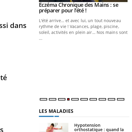
ale : et si on
Eczéma Chronique des Mains : se
Youtube
ube
Youtube
préparer pour l’été !
e diabète de type 2
L'été arrive… et avec lui, un tout nouveau
ssi dans
çues chez les
rythme de vie ! Vacances, plage, piscine,
ez les soignants.
soleil, activités en plein air… Nos mains sont
...
Y
L
n
c
m
ité
LES MALADIES
Hypotension
is
orthostatique : quand la