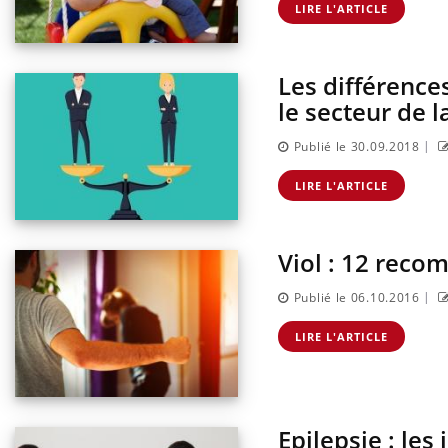
LIRE L'ARTICLE
Eczéma Chronique des Mains :
Youtube
Youtube
expliquer ma maladie
Il y a des sujets qui sont faciles à aborder...
Les différenc
d'autres non ! D'un côté, poser des questions
le secteur de l
sur la maladie d'un proche c'est montrer ...
|
Publié le 30.09.2018
LIRE L'ARTICLE
Viol : 12 reco
|
Publié le 06.10.2016
LIRE L'ARTICLE
Epilepsie : les