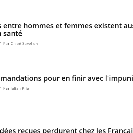
Insuline & Charge ment
Youtube
Yout
osait en parler??
En 2026, l'insuline dans l
es entre hommes et femmes existent au
reste entourée d'idées re
a santé
patients comme parfois ch
Par Chloé Savellon
mmandations pour en finir avec l'impun
Par Julian Prial
 idées reçues perdurent chez les França