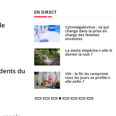
EN DIRECT
le
olorectal : une
Cytomégalovirus : ce qui
e simple aurait
change dans la prise en
la donne au Pays
charge des femmes
enceintes
unya, dengue,
La sieste empêche-t-elle de
e : que se passe-t-
dormir la nuit ?
le sud de la France ?
dents du
icaments GLP-1
VIH : la fin du comprimé
t-ils aussi les os ?
tous les jours se profile-t-
elle enfin ?