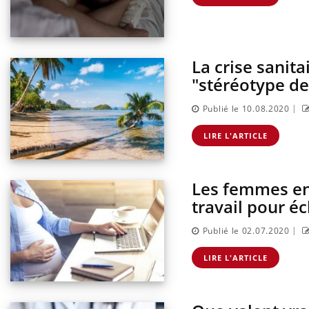
La crise sanita
Comment éviter une otite
"stéréotype de
pendant les vacances ?
|
Publié le 10.08.2020
Hantavirus : un cas détecté
LIRE L'ARTICLE
chez un touriste en France
Les femmes en
Mortalité infantile : un
travail pour é
rapport s’interroge sur son
taux élevé en France
|
Publié le 02.07.2020
LIRE L'ARTICLE