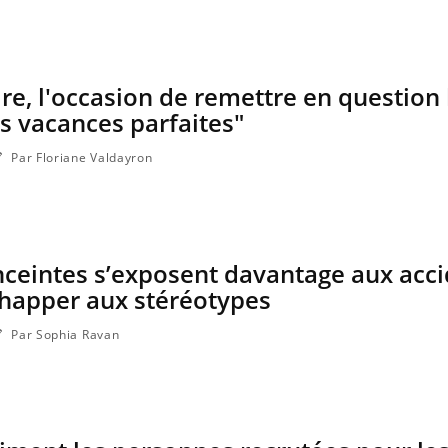
ire, l'occasion de remettre en question 
Grossesse à risque : ce jus
Cancer c
s vacances parfaites"
naturel attire l'attention
stratégi
des chercheurs
changé 
basque
Par Floriane Valdayron
Comment oublier les
Chikung
écrans en vacances ?
West Nil
il dans 
ceintes s’exposent davantage aux acci
Toujours connectés :
Les méd
chapper aux stéréotypes
comment le travail
protègen
empiète de plus en plus
sur nos soirées
Par Sophia Ravan