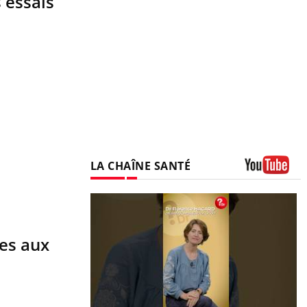
 essais
LA CHAÎNE SANTÉ
Youtube
ées aux