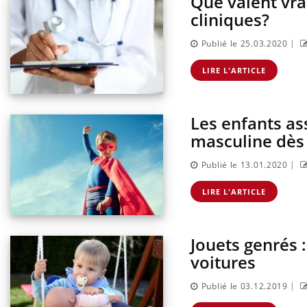
Que valent vra
cliniques?
|
Publié le 25.03.2020
LIRE L'ARTICLE
Les enfants ass
masculine dès 
|
Publié le 13.01.2020
LIRE L'ARTICLE
Care
Yout
prév
Jouets genrés 
Fatig
voitures
même
caren
|
Publié le 03.12.2019
...