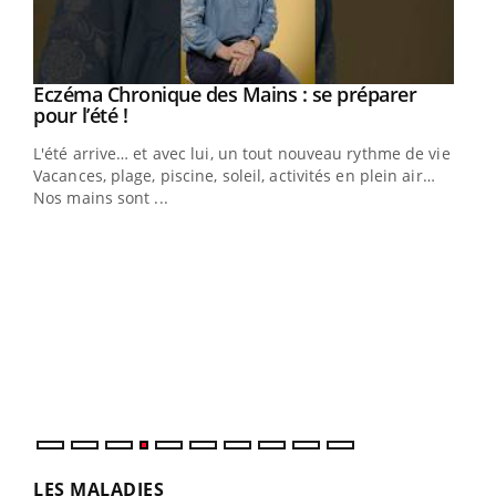
Eczéma Chronique des Mains : se préparer
Youtube
Youtube
pour l’été !
L'été arrive… et avec lui, un tout nouveau rythme de vie !
Vacances, plage, piscine, soleil, activités en plein air…
Nos mains sont ...
Dia
You
Le 
pers
ques
LES MALADIES