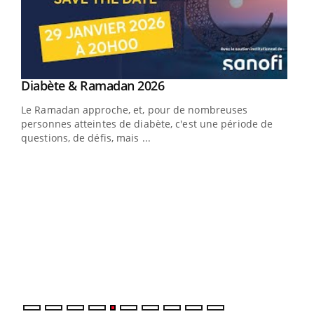
Youtube
Diabète & Ramadan 2026
Youtube
Le Ramadan approche, et, pour de nombreuses
vie !
personnes atteintes de diabète, c'est une période de
…
questions, de défis, mais ...
Un 
You
à l
Un é
mati
numé