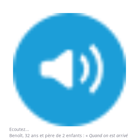
Ecoutez...
Benoît,
32 ans et père de 2 enfants : «
Quand on est arrivé