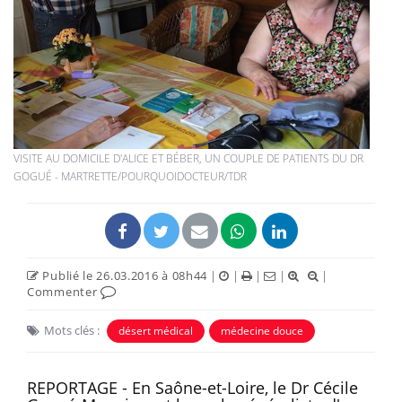
VISITE AU DOMICILE D'ALICE ET BÉBER, UN COUPLE DE PATIENTS DU DR
GOGUÉ - MARTRETTE/POURQUOIDOCTEUR/TDR
Publié le 26.03.2016 à 08h44
|
|
|
|
|
Commenter
Mots clés :
désert médical
médecine douce
REPORTAGE - En Saône-et-Loire, le Dr Cécile