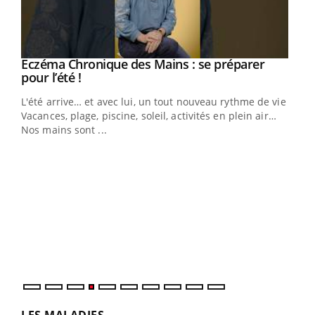
Eczéma Chronique des Mains : se préparer
Youtube
Youtube
pour l’été !
L'été arrive… et avec lui, un tout nouveau rythme de vie !
Vacances, plage, piscine, soleil, activités en plein air…
Nos mains sont ...
Dia
You
Le 
pers
ques