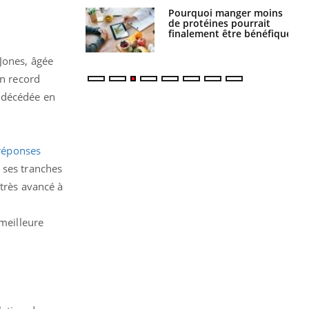
i votre ventre
Pourquoi manger moins
il les premiers
de protéines pourrait
 vos vacances ?
finalement être bénéfique
Jones, âgée
Un record
, décédée en
 réponses
 ses tranches
 très avancé à
 meilleure