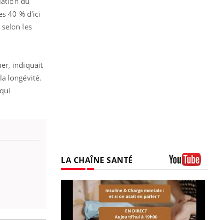
lation du
s 40 % d'ici
 selon les
er, indiquait
a longévité.
 qui
LA CHAÎNE SANTÉ
Youtube