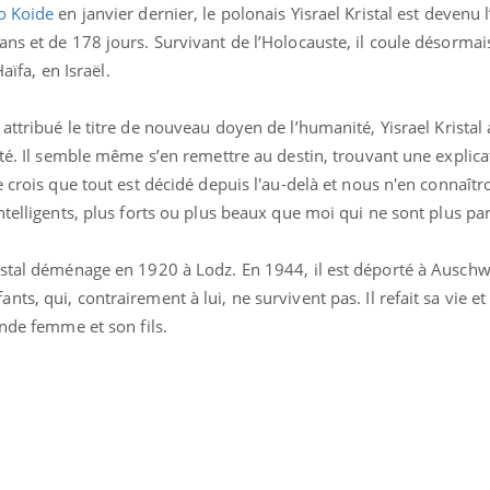
o Koide
en janvier dernier, le polonais Yisrael Kristal est devenu
ns et de 178 jours. Survivant de l’Holocauste, il coule désormai
aïfa, en Israël.
 attribué le titre de nouveau doyen de l’humanité, Yisrael Kristal
ité. Il semble même s’en remettre au destin, trouvant une explica
e crois que tout est décidé depuis l'au-delà et nous n'en connaîtr
ntelligents, plus forts ou plus beaux que moi qui ne sont plus pa
istal déménage en 1920 à Lodz. En 1944, il est déporté à Ausch
ts, qui, contrairement à lui, ne survivent pas. Il refait sa vie
Chikungunya, dengue,
La siest
onde femme et son fils.
West Nile : que se passe-
de dormi
t-il dans le sud de la
France ?
Les médicaments GLP-1
VIH : la
protègent-ils aussi les os
tous les
?
elle enfi