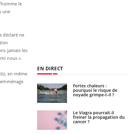
 l’homme le
s une
 a déclaré ne
tion
ons jamais les
rmi nous ».
EN DIRECT
witz, en même
 et emménage
e empêche-t-elle
Fortes chaleurs :
r la nuit ?
pourquoi le risque de
noyade grimpe-t-il ?
 fin du comprimé
Le Viagra pourrait-il
 jours se profile-t-
freiner la propagation du
n ?
cancer ?