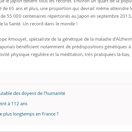
ue le Japon détient tous les records. Environ un quart de la popu
gé de 65 ans et plus, une proportion qui devrait même atteindre le
s de 55 000 centenaires répertoriés au Japon en septembre 2013,
 de la Santé. Un record dans le monde !
pe Amouyel, spécialiste de la génétique de la maladie d’Alzheim
aponais bénéficient notamment de prédispositions génétiques à l
tivité physique régulière et la méditation, très pratiquées là-bas,
scutable des doyens de l'humanité
eint à 112 ans
le plus longtemps en France ?