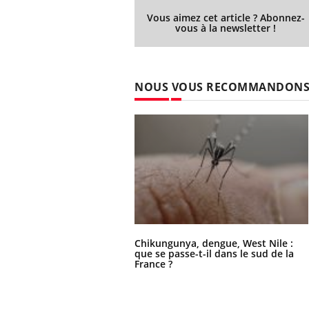
Vous aimez cet article ? Abonnez-
vous à la newsletter !
Ecz
You
exp
NOUS VOUS RECOMMANDON
Il y
d'au
ques
mont
Chikungunya, dengue, West Nile :
que se passe-t-il dans le sud de la
France ?