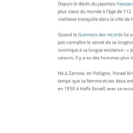
Depuis le décès du japonais
Yasutar
plus vieux du monde à l'âge de 112 a
vieillesse tranquille dans la ville de H
Quand le
Guinness des records
lui a
pas connaître le secret de sa longév
cosmique à sa longue existence : « J
raisons. Il y a eu des hommes plus i
Né à Zarnow, en Pologne, Yisrael Kr
temps que sa femme et ses deux enfan
en 1950 à Haïfa (Israël) avec sa sec