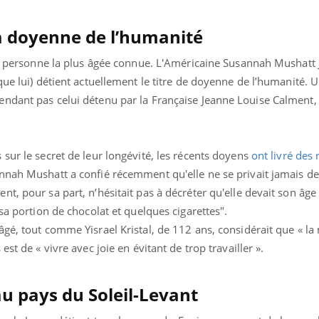
Cytomégalovirus : ce qui
Pourquo
change dans la prise en
gâche-t-
a doyenne de l’humanité
charge des femmes
jours de
enceintes
 la personne la plus âgée connue. L'Américaine Susannah Mushatt 
que lui) détient actuellement le titre de doyenne de l’humanité. 
endant pas celui détenu par la Française Jeanne Louise Calment
sur le secret de leur longévité, les récents doyens
ont livré des
annah Mushatt a confié récemment qu'elle ne se privait jamais de
t, pour sa part, n’hésitait pas à décréter qu'elle devait son âge
sa portion de chocolat et quelques cigarettes".
âgé, tout comme Yisrael Kristal, de 112 ans, considérait que « la
st de « vivre avec joie en évitant de trop travailler ».
au pays du Soleil-Levant