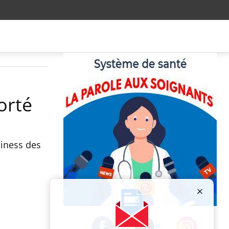
orté
uiness des
Publicité