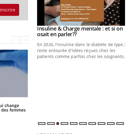
'inscrire
prendre pour
Insuline & Charge mentale : et si on
Youtube
Youtube
osait en parler??
illard mental ou
En 2026, l'insuline dans le diabète de type 2
ptômes de la
reste entourée d'idées reçues chez les
ples ce qui la rend
patients comme parfois chez les soignants.
Ec
You
pré
L'é
ryt
sol
sont
La sieste empêche-t-elle de dormir
ui change
la nuit ?
ge des femmes