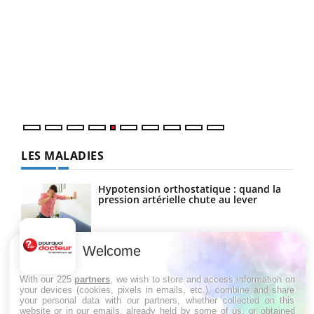
Un « jumeau numérique » pour faciliter l’accès
COU
Youtube
You
Youtube
à la médecine préventive
Coup
Un établissement lié à un groupe mutualiste innove en
vous
matière de bilan de santé : l'utilisation d'un « jumeau
épis
numérique » permet ...
LES MALADIES
Hypotension orthostatique : quand la
pression artérielle chute au lever
Welcome
Drépanocytose : une déformation des
globules rouges aux conséquences
graves
With our 225
partners
, we wish to store and access information on
your devices (cookies, pixels in emails, etc.), combine and share
your personal data with our partners, whether collected on this
website or in our emails, already held by some of us, or obtained