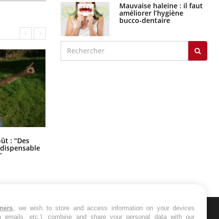
Mauvaise haleine : il faut
améliorer l’hygiène
bucco-dentaire
Les troubles du sommeil modifient
oût : “Des
votre cerveau !
indispensable
”
tners
, we wish to store and access information on your devices
in emails, etc.), combine and share your personal data with our