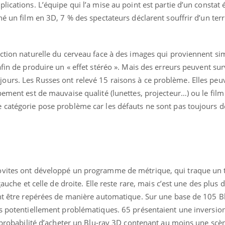
ications. L’équipe qui l’a mise au point est partie d’un constat é
né un film en 3D, 7 % des spectateurs déclarent souffrir d’un ter
action naturelle du cerveau face à des images qui proviennent s
afin de produire un « effet stéréo ». Mais des erreurs peuvent sur
urs. Les Russes ont relevé 15 raisons à ce problème. Elles peu
pement est de mauvaise qualité (lunettes, projecteur…) ou le fil
 catégorie pose problème car les défauts ne sont pas toujours d
ovites ont développé un programme de métrique, qui traque un 
gauche et celle de droite. Elle reste rare, mais c’est une des plus
ent être repérées de manière automatique. Sur une base de 105 B
es potentiellement problématiques. 65 présentaient une inversio
a probabilité d’acheter un Blu-ray 3D contenant au moins une scè