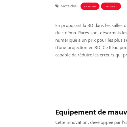
Mots clés :
cinéma
cerveau
En proposant la 3D dans les salles 
du cinéma. Rares sont désormais les
numérique a un prix pour les plus sen
d’une projection en 3D. Ce fléau pou
Eczéma Chronique des Mains :
Car
Youtube
You
capable de réduire les erreurs qui pr
Youtube
expliquer ma maladie
pré
Il y a des sujets qui sont faciles à aborder...
Fati
d'autres non ! D'un côté, poser des
mêm
questions sur la maladie d'un proche c'est
care
montrer ...
...
Equipement de mauva
Cette innovation, développée par l’