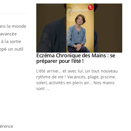
dans le monde
e avancée
à la sortie
ppé un outil
ale : et si on
Eczéma Chronique des Mains : se
Youtube
ube
Youtube
préparer pour l’été !
e diabète de type 2
L'été arrive… et avec lui, un tout nouveau
çues chez les
rythme de vie ! Vacances, plage, piscine,
ez les soignants.
soleil, activités en plein air… Nos mains
sont ...
Di
You
Le 
nom
dia
défi
férence