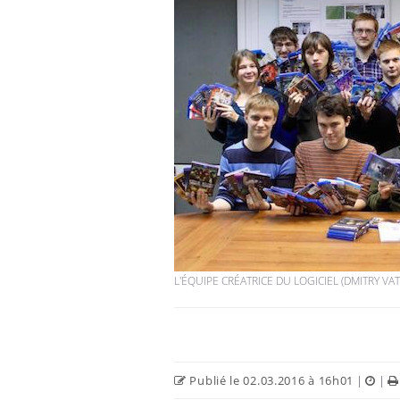
Fatigue en vacances :
normal ou signe d’une
maladie ?
Et si les caries pouvaient
bientôt disparaître sans
plombage ?
Éclipse solaire du 12 août
: “Des verres adaptés,
c'est indispensable pour
L'ÉQUIPE CRÉATRICE DU LOGICIEL (DMITRY VAT
la santé des yeux”
Publié le 02.03.2016 à 16h01
|
|