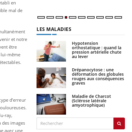
tabli en
rible mal de
LES MALADIES
imultanément
venir et notre
Hypotension
vent être
orthostatique : quand la
pression artérielle chute
m lui-même
au lever
étectables.
Drépanocytose : une
déformation des globules
rouges aux conséquences
graves
Maladie de Charcot
type d’erreur
(Sclérose latérale
amyotrophique)
 douloureuses.
lu-ray,
n des images
ne avec une