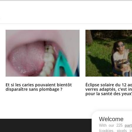
S
Et si les caries pouvaient bientôt
Éclipse solaire du 12 a
disparaître sans plombage ?
verres adaptés, c'est 
pour la santé des yeux
Welcome
With our 225
par
(cookies, pixels 