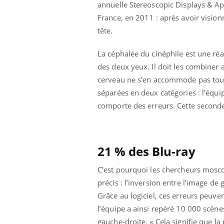
annuelle Stereoscopic Displays & Appl
France, en 2011 : après avoir vision
tête.
La céphalée du cinéphile est une ré
des deux yeux. Il doit les combiner 
cerveau ne s’en accommode pas toujo
séparées en deux catégories : l’équi
comporte des erreurs. Cette seconde
21 % des Blu-ray
C’est pourquoi les chercheurs mosc
précis : l’inversion entre l’image de 
Grâce au logiciel, ces erreurs peuv
l’équipe a ainsi repéré 10 000 scèn
gauche-droite. « Cela signifie que l