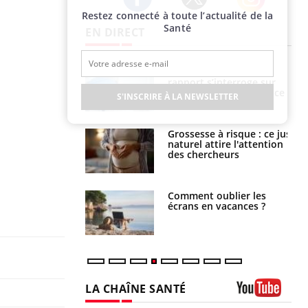
Restez connecté à toute l’actualité de la
Twitter
Facebook
Instagram
Santé
EN DIRECT
e métabolique :
Mortalité infantile : un
nt les meilleurs
rapport s’interroge sur
s physiques ?
son taux élevé en France
S'INSCRIRE À LA NEWSLETTER
 éviter une otite
Grossesse à risque : ce jus
 les vacances ?
naturel attire l'attention
des chercheurs
us : un cas
Comment oublier les
chez un touriste
écrans en vacances ?
ce
LA CHAÎNE SANTÉ
Youtube