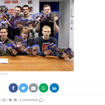
Les troubles du sommeil
Syndrom
modifient votre cerveau !
quels so
exercice
Mon enfant est-il trop
Comment
sensible ou simplement
pendant
très empathique ?
Bébés, jeunes enfants :
Hantavir
quelle trousse à
détecté 
pharmacie pour les
en Fran
OLIN)
vacances ?
|
|
|
Commenter