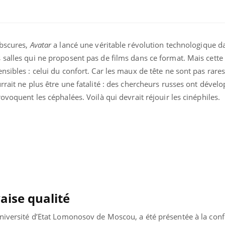
obscures,
Avatar
a lancé une véritable révolution technologique 
 salles qui ne proposent pas de films dans ce format. Mais cett
sibles : celui du confort. Car les maux de tête ne sont pas rares 
rrait ne plus être une fatalité : des chercheurs russes ont dévelo
ence en fer : comprendre pour
Insuline & Charge ment
tube
Youtube
ovoquent les céphalées. Voilà qui devrait réjouir les cinéphiles.
Youtube
Yout
venir
osait en parler??
gue, irritabilité, brouillard mental ou
En 2026, l'insuline dans l
e alopécie… Les symptômes de la
reste entourée d'idées re
nce en fer sont multiples ce qui la rend
patients comme parfois ch
ise qualité
université d’Etat Lomonosov de Moscou, a été présentée à la con