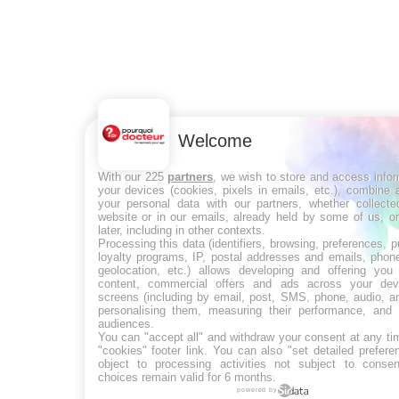
Welcome
With our 225
partners
, we wish to store and access info
your devices (cookies, pixels in emails, etc.), combine
your personal data with our partners, whether collecte
website or in our emails, already held by some of us, o
later, including in other contexts.
Processing this data (identifiers, browsing, preferences, 
loyalty programs, IP, postal addresses and emails, phon
geolocation, etc.) allows developing and offering you 
content, commercial offers and ads across your de
screens (including by email, post, SMS, phone, audio, a
personalising them, measuring their performance, and 
audiences.
You can "accept all" and withdraw your consent at any ti
"cookies" footer link
. You can also "set detailed prefere
object to processing activities not subject to conse
choices remain valid for 6 months.
powered by