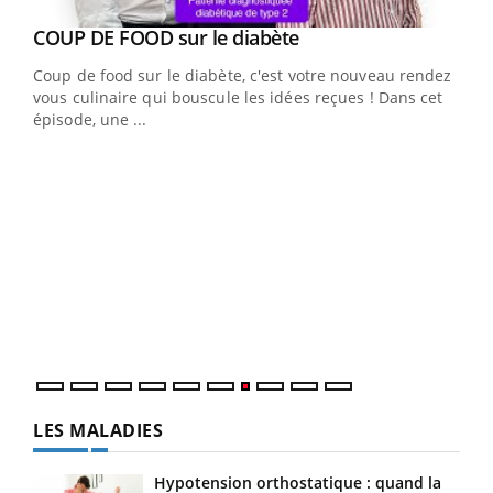
Youtube
cès
COUP DE FOOD sur le diabète
Youtube
Coup de food sur le diabète, c'est votre nouveau rendez-
 en
vous culinaire qui bouscule les idées reçues ! Dans cet
u
épisode, une ...
Qua
You
"Les
trav
DRH 
LES MALADIES
Hypotension orthostatique : quand la