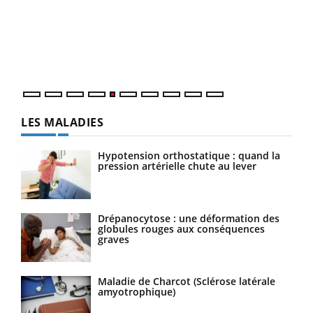
Youtube
à la médecine préventive
Coup
Un établissement lié à un groupe mutualiste innove en
vous
matière de bilan de santé : l'utilisation d'un « jumeau
épis
numérique » permet ...
LES MALADIES
Hypotension orthostatique : quand la
pression artérielle chute au lever
Drépanocytose : une déformation des
globules rouges aux conséquences
graves
Maladie de Charcot (Sclérose latérale
amyotrophique)