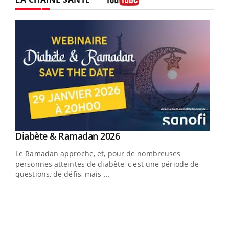
Youtube
Youtube
Diabète & Ramadan 2026
Youtube
Le Ramadan approche, et, pour de nombreuses
personnes atteintes de diabète, c'est une période de
questions, de défis, mais ...
Un « jumeau numérique » pour faciliter l’accès
COU
Youtube
You