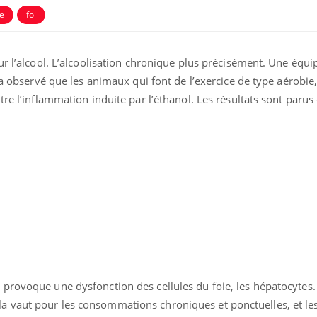
ue
foi
ur l’alcool. L’alcoolisation chronique plus précisément. Une équi
 a observé que les animaux qui font de l’exercice de type aérobie
tre l’inflammation induite par l’éthanol. Les résultats sont parus
Pourquoi manger moins
de protéines pourrait
finalement être bénéfique
Grossesse et chaleur : ce
que dit la science
provoque une dysfonction des cellules du foie, les hépatocytes.
 vaut pour les consommations chroniques et ponctuelles, et les