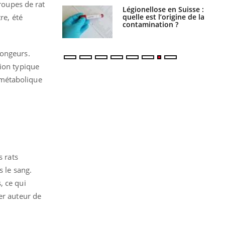
groupes de rat
Légionellose en Suisse :
Bilan prévention : ce que
quelle est l’origine de la
les kinés pourront
re, été
contamination ?
bientôt faire
rongeurs.
tion typique
 métabolique
s rats
s le sang.
s, ce qui
er auteur de