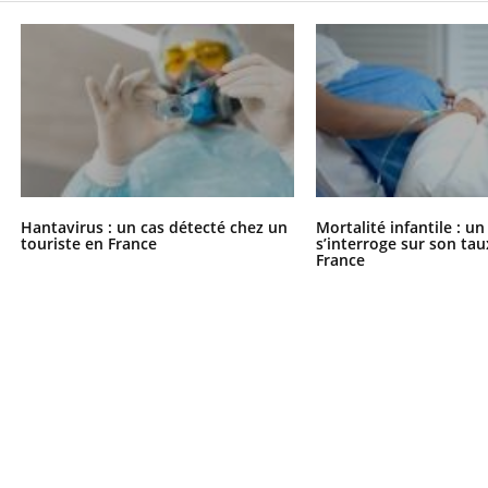
« jumeau numérique » pour
tube
iliter l’accès à la médecine
Youtube
ventive
établissement lié à un groupe
ualiste innove en matière de bilan de
é : l'utilisation d'un « jumeau
Hantavirus : un cas détecté chez un
Mortalité infantile : u
touriste en France
s’interroge sur son tau
érique » permet ...
France