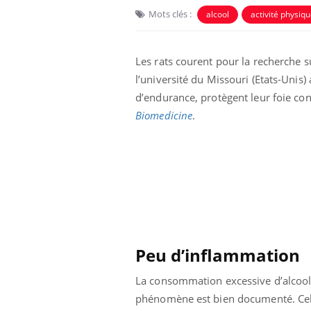
Mots clés :
alcool
activité physiq
Les rats courent pour la recherche s
l’université du Missouri (Etats-Unis)
d’endurance, protègent leur foie con
Biomedicine
.
lovirus : ce qui
Pourquoi votre ventre
ans la prise en
gâche-t-il les premiers
des femmes
jours de vos vacances ?
s
Peu d’inflammation
e empêche-t-elle
Fortes chaleurs :
 la nuit ?
pourquoi le risque de
La consommation excessive d’alcool 
noyade grimpe-t-il ?
phénomène est bien documenté. Cela