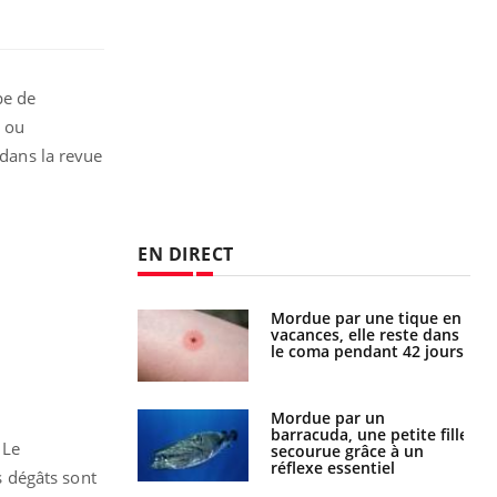
pe de
, ou
 dans la revue
EN DIRECT
Mordue par une tique en
Allergies alimentaires :
vacances, elle reste dans
une nouvelle arme contre
le coma pendant 42 jours
les réactions sévères
Mordue par un
Comment gérer le
barracuda, une petite fille
sommeil des enfants en
 Le
secourue grâce à un
vacances ?
réflexe essentiel
 dégâts sont