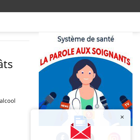
âts
alcool
Publicité