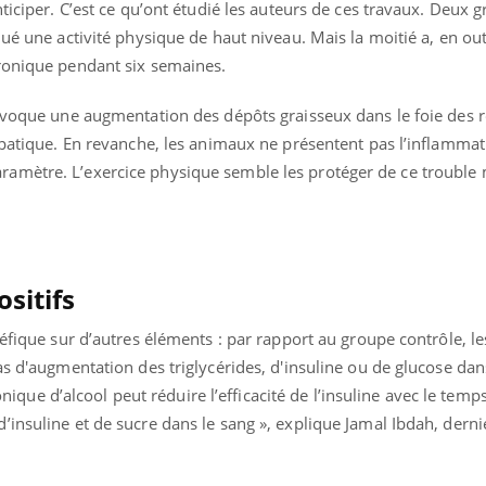
ticiper. C’est ce qu’ont étudié les auteurs de ces travaux. Deux 
Le smartphone nuit-il à
l'apprentissage de la
qué une activité physique de haut niveau. Mais la moitié a, en out
lecture ?
ronique pendant six semaines.
rovoque une augmentation des dépôts graisseux dans le foie des 
épatique. En revanche, les animaux ne présentent pas l’inflamma
amètre. L’exercice physique semble les protéger de ce trouble
sitifs
éfique sur d’autres éléments : par rapport au groupe contrôle, le
as d'augmentation des triglycérides, d'insuline ou de glucose dan
ronique d’alcool peut réduire l’efficacité de l’insuline avec le temp
insuline et de sucre dans le sang », explique Jamal Ibdah, derni