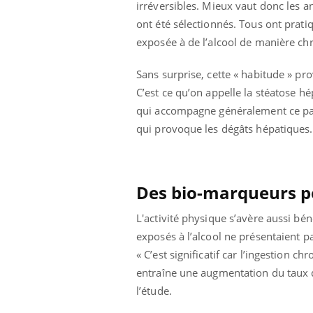
irréversibles. Mieux vaut donc les an
 fin du comprimé
Le Viagra pourrait-il
jours se profile-t-
freiner la propagation du
ont été sélectionnés. Tous ont prati
n ?
cancer ?
exposée à de l’alcool de manière ch
Sans surprise, cette « habitude » p
C’est ce qu’on appelle la stéatose h
qui accompagne généralement ce par
qui provoque les dégâts hépatiques.
Des bio-marqueurs po
L'activité physique s’avère aussi bén
exposés à l’alcool ne présentaient p
« C’est significatif car l’ingestion ch
entraîne une augmentation du taux d’
l’étude.