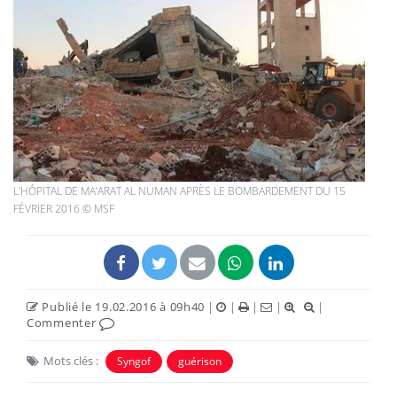
L'HÔPITAL DE MA’ARAT AL NUMAN APRÈS LE BOMBARDEMENT DU 15
FÉVRIER 2016 © MSF
Publié le 19.02.2016 à 09h40
|
|
|
|
|
Commenter
Mots clés :
Syngof
guérison