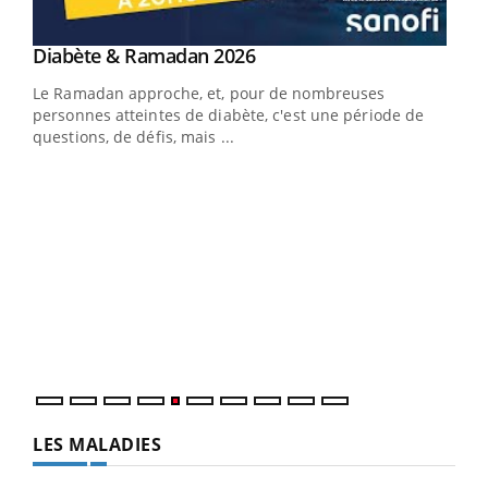
Youtube
Diabète & Ramadan 2026
Youtube
Le Ramadan approche, et, pour de nombreuses
vie !
personnes atteintes de diabète, c'est une période de
…
questions, de défis, mais ...
Un 
You
à l
Un é
mati
numé
LES MALADIES