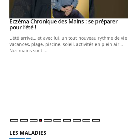
Eczéma Chronique des Mains : se préparer
Youtube
Youtube
pour l’été !
L'été arrive… et avec lui, un tout nouveau rythme de vie !
Vacances, plage, piscine, soleil, activités en plein air…
Nos mains sont ...
Dia
You
Le 
pers
ques
LES MALADIES