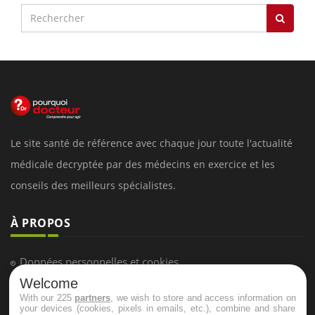
Le site santé de référence avec chaque jour toute l'actualité
médicale decryptée par des médecins en exercice et les
conseils des meilleurs spécialistes.
À PROPOS
Données personnelles et cookies
Welcome
Qui sommes-nous
With our 225
partners
, we wish to store and access information on
Conditions d'utilisation
your devices (cookies, pixels in emails, etc.), combine and share