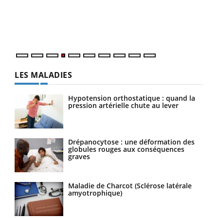
Le 
pers
ques
LES MALADIES
Hypotension orthostatique : quand la
pression artérielle chute au lever
Drépanocytose : une déformation des
globules rouges aux conséquences
graves
Maladie de Charcot (Sclérose latérale
amyotrophique)