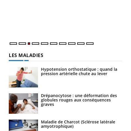
Ecz
You
pour
L'ét
Vaca
Nos 
LES MALADIES
Hypotension orthostatique : quand la
pression artérielle chute au lever
Drépanocytose : une déformation des
globules rouges aux conséquences
graves
Maladie de Charcot (Sclérose latérale
amyotrophique)