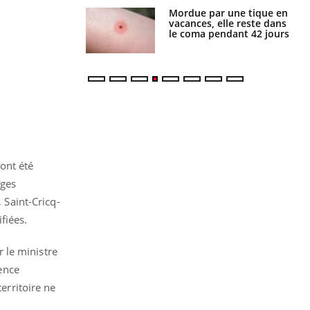
i manger moins
Mordue par une tique en
éines pourrait
vacances, elle reste dans
ent être bénéfique
le coma pendant 42 jours
ont été
ages
Saint-Cricq-
fiées.
 le ministre
gence
erritoire ne