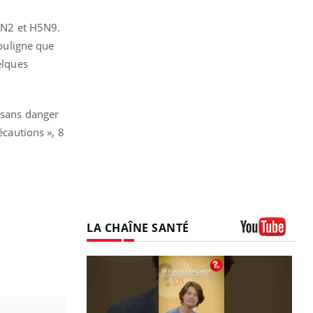
H5N2 et H5N9.
ouligne que
elques
t sans danger
écautions », 8
LA CHAÎNE SANTÉ
Youtube