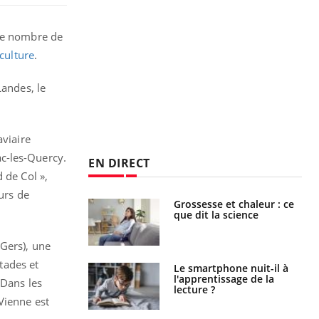
 le nombre de
iculture
.
Landes, le
aviaire
c-les-Quercy.
EN DIRECT
 de Col »,
urs de
haleurs :
Grossesse et chaleur : ce
i le risque de
que dit la science
rimpe-t-il ?
(Gers), une
tades et
a pourrait-il
Le smartphone nuit-il à
la propagation du
l'apprentissage de la
 Dans les
lecture ?
Vienne est