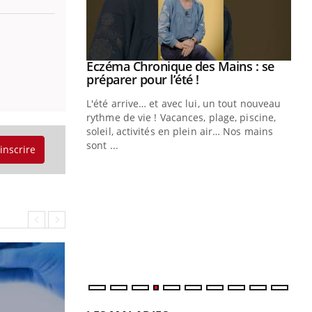
ale : et si on
Eczéma Chronique des Mains : se
Youtube
ube
Youtube
préparer pour l’été !
e diabète de type 2
L'été arrive… et avec lui, un tout nouveau
çues chez les
rythme de vie ! Vacances, plage, piscine,
ez les soignants.
soleil, activités en plein air… Nos mains
sont ...
'inscrire
Di
You
Le 
nom
dia
défi