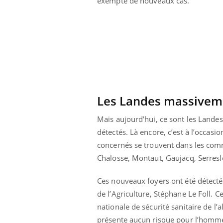
exempte de nouveaux cas.
Cytomégalovirus : ce qui
change dans la prise en
charge des femmes
enceintes
Les Landes massivem
Mais aujourd’hui, ce sont les Lande
détectés. Là encore, c’est à l’occasio
concernés se trouvent dans les com
Chalosse, Montaut, Gaujacq, Serreslo
Ces nouveaux foyers ont été détecté
de l’Agriculture, Stéphane Le Foll. C
nationale de sécurité sanitaire de l’
présente aucun risque pour l’homm