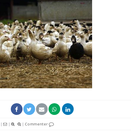
|
|
|
Commenter