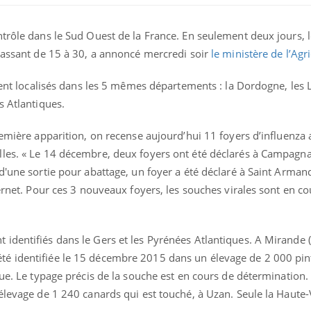
ntrôle dans le Sud Ouest de la France. En seulement deux jours,
 passant de 15 à 30, a annoncé mercredi soir
le ministère de l’Agr
stent localisés dans les 5 mêmes départements : la Dordogne, les 
s Atlantiques.
remière apparition, on recense aujourd’hui 11 foyers d’influenza 
les. « Le 14 décembre, deux foyers ont été déclarés à Campagna
d'une sortie pour abattage, un foyer a été déclaré à Saint Armand
ternet. Pour ces 3 nouveaux foyers, les souches virales sont en co
La sieste empêche-t-elle
Fortes c
de dormir la nuit ?
pourquo
noyade g
identifiés dans le Gers et les Pyrénées Atlantiques. A Mirande 
é identifiée le 15 décembre 2015 dans un élevage de 2 000 pin
VIH : la fin du comprimé
Le Viagr
tous les jours se profile-t-
freiner 
que. Le typage précis de la souche est en cours de détermination.
elle enfin ?
cancer ?
élevage de 1 240 canards qui est touché, à Uzan. Seule la Haute-