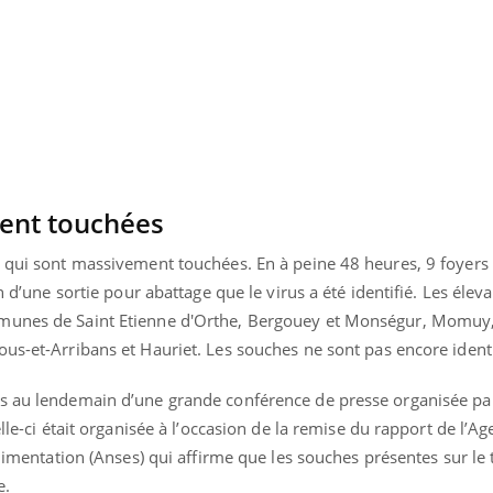
Pourquoi votre ventre
Pourquo
gâche-t-il les premiers
de prot
jours de vos vacances ?
finalem
ent touchées
s qui sont massivement touchées. En à peine 48 heures, 9 foyers 
n d’une sortie pour abattage que le virus a été identifié. Les élev
munes de Saint Etienne d'Orthe, Bergouey et Monségur, Momuy, 
us-et-Arribans et Hauriet. Les souches ne sont pas encore identi
s au lendemain d’une grande conférence de presse organisée par
elle-ci était organisée à l’occasion de la remise du rapport de l’A
alimentation (Anses) qui affirme que les souches présentes sur le t
e.