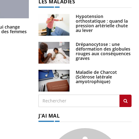
LES MALADIES
Hypotension
orthostatique : quand la
La sieste empêche-t-elle de dormir
pression artérielle chute
ui change
la nuit ?
au lever
ge des femmes
Drépanocytose : une
déformation des globules
rouges aux conséquences
graves
Maladie de Charcot
(Sclérose latérale
amyotrophique)
J'AI MAL