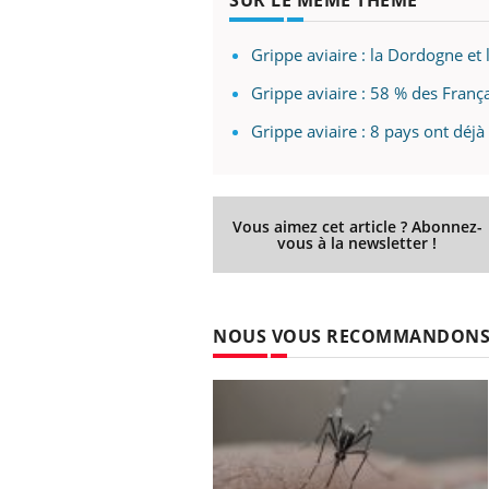
Grippe aviaire : la Dordogne et
Grippe aviaire : 58 % des França
Eczéma Chronique des Mains :
Car
Youtube
You
Youtube
expliquer ma maladie
pré
Grippe aviaire : 8 pays ont déjà
Il y a des sujets qui sont faciles à aborder...
Fati
d'autres non ! D'un côté, poser des
mêm
questions sur la maladie d'un proche c'est
care
Vous aimez cet article ? Abonnez-
montrer ...
...
vous à la newsletter !
NOUS VOUS RECOMMANDON