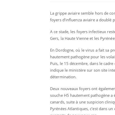
La grippe aviaire semble hors de co
foyers d’influenza aviaire a doublé
A ce stade, les foyers infectieux re
Gers, la Haute Vienne et les Pyrénée
En Dordogne, où le virus a fait sa p
hautement pathogène pour les volail
Puis, le 15 décembre, dans le cadre 
indique le ministère sur son site in
Chikungunya, dengue,
détermination.
West Nile : que se passe-
t-il dans le sud de la
France ?
Deux nouveaux foyers ont également 
souche H5 hautement pathogène a ét
Les médicaments GLP-1
protègent-ils aussi les os
canards, suite à une suspicion clini
?
Pyrénées Atlantiques, c’est dans un 