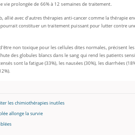
de vie prolongée de 66% à 12 semaines de traitement.
lib, allié avec d'autres thérapies anti-cancer comme la thérapie en
 pourrait constituer un traitement puissant pour lutter contre un
être non toxique pour les cellules dites normales, précisent les
 chute des globules blancs dans le sang qui rend les patients sens
censés sont la fatigue (33%), les nausées (30%), les diarrhées (18%
(12%).
iter les chimiothérapies inutiles
blée allonge la survie
iblées