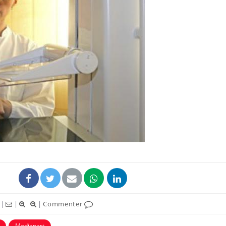
|
|
|
Commenter
Mediapart