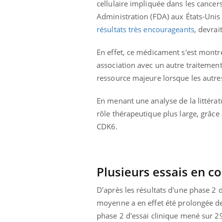
cellulaire impliquée dans les cancer
Bébés, jeunes enfants :
Administration (FDA) aux États-Unis 
quelle trousse à
pharmacie pour les
résultats très encourageants
, devrai
vacances ?
En effet, ce médicament s'est montr
association avec un autre traitement 
ressource majeure lorsque les autre
En menant une analyse de la littérat
rôle thérapeutique plus large, grâce
CDK6.
Plusieurs essais en c
D'après les résultats d'une phase 2 d
moyenne a en effet été prolongée de 
phase 2 d'essai clinique mené sur 2