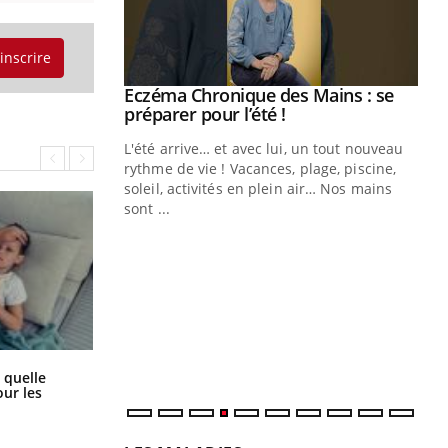
'inscrire
ale : et si on
Eczéma Chronique des Mains : se
Youtube
ube
Youtube
préparer pour l’été !
e diabète de type 2
L'été arrive… et avec lui, un tout nouveau
çues chez les
rythme de vie ! Vacances, plage, piscine,
ez les soignants.
soleil, activités en plein air… Nos mains
sont ...
Di
You
Le 
nom
dia
défi
Syndrome métabolique : quels sont
 quelle
les meilleurs exercices physiques ?
ur les