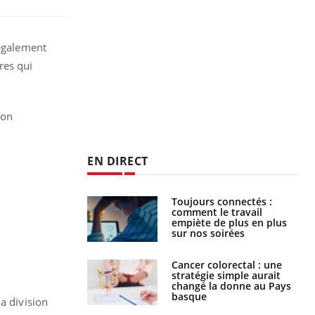
 également
res qui
son
EN DIRECT
é infantile : un
Toujours connectés :
s’interroge sur
comment le travail
x élevé en France
empiète de plus en plus
sur nos soirées
e à risque : ce jus
Cancer colorectal : une
attire l'attention
stratégie simple aurait
rcheurs
changé la donne au Pays
basque
a division