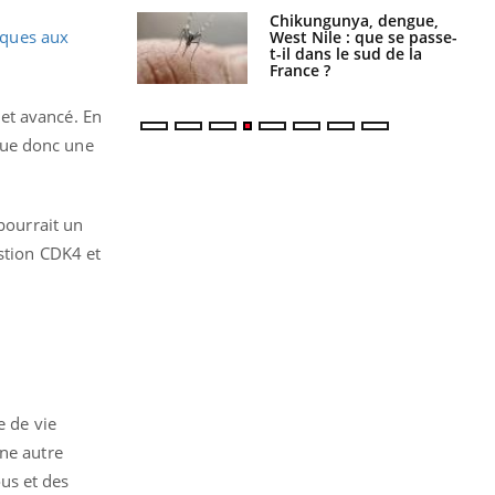
 oublier les
Chikungunya, dengue,
iques aux
en vacances ?
West Nile : que se passe-
t-il dans le sud de la
France ?
et avancé. En
itue donc une
pourrait un
estion CDK4 et
e de vie
Une autre
us et des