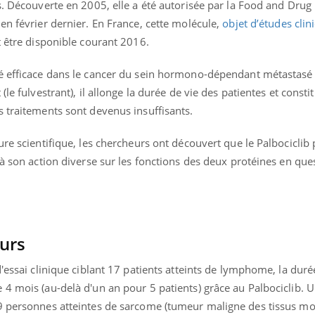
s. Découverte en 2005, elle a été autorisée par la Food and Drug
Hantavirus : un cas
Comment
en février dernier. En France, cette molécule,
objet d’études clin
détecté chez un touriste
écrans 
en France
t être disponible courant 2016.
é efficace dans le cancer du sein hormono-dépendant métastasé 
(le fulvestrant), il allonge la durée de vie des patientes et const
s traitements sont devenus insuffisants.
ure scientifique, les chercheurs ont découvert que le Palbociclib 
 à son action diverse sur les fonctions des deux protéines en qu
ours
'essai clinique ciblant 17 patients atteints de lymphome, la duré
4 mois (au-delà d'un an pour 5 patients) grâce au Palbociclib. 
9 personnes atteintes de sarcome (tumeur maligne des tissus mo