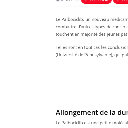
Le Palbociclib, un nouveau médicamen
combattre d'autres types de cancer
touchent en majorité des jeunes pati
Telles sont en tout cas les conclus
(Université de Pennsylvanie), qui pu
Les troubles du sommeil
modifient votre cerveau !
Mon enfant est-il trop
Allongement de la dur
sensible ou simplement
très empathique ?
Le Palbociclib est une petite molécu