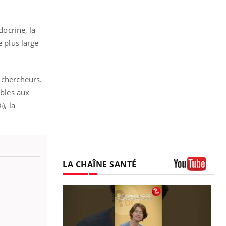
docrine, la
e plus large
 chercheurs.
ibles aux
), la
LA CHAÎNE SANTÉ
Youtube