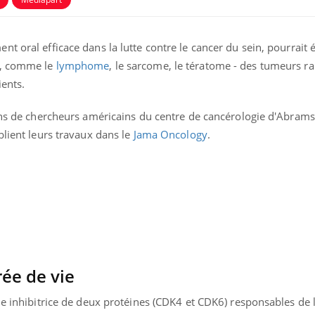
t oral efficace dans la lutte contre le cancer du sein, pourrait
s, comme le
lymphome
, le sarcome, le tératome - des tumeurs ra
ents.
ions de chercheurs américains du centre de cancérologie d'Abram
blient leurs travaux dans le
Jama Oncology
.
Syndrome métabolique :
Mortalit
quels sont les meilleurs
rapport 
exercices physiques ?
son tau
Comment éviter une otite
Grossess
ée de vie
pendant les vacances ?
naturel 
des che
le inhibitrice de deux protéines (CDK4 et CDK6) responsables de l