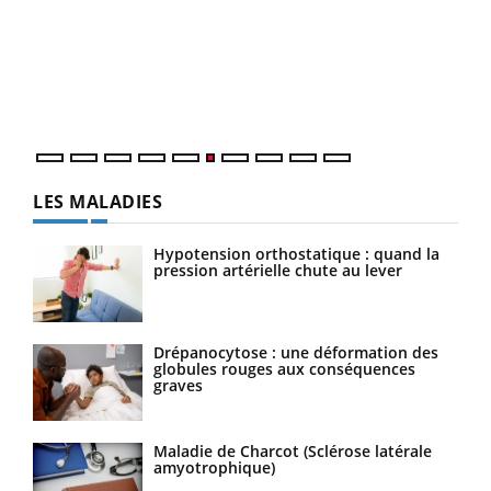
Coup de food sur le diabète, c'est votre nouveau rendez-
"Les
vous culinaire qui bouscule les idées reçues ! Dans cet
trav
épisode, une ...
DRH 
LES MALADIES
Hypotension orthostatique : quand la
pression artérielle chute au lever
Drépanocytose : une déformation des
globules rouges aux conséquences
graves
Maladie de Charcot (Sclérose latérale
amyotrophique)