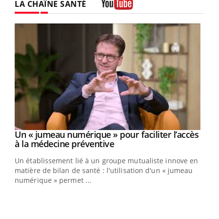
LA CHAÎNE SANTÉ
Youtube
Un « jumeau numérique » pour faciliter l’accès
Youtube
Youtube
à la médecine préventive
Un établissement lié à un groupe mutualiste innove en
matière de bilan de santé : l'utilisation d'un « jumeau
numérique » permet ...
Youtube
COUP DE FOOD sur le diabète
Qua
Youtube
You