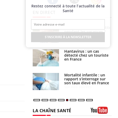
Restez connecté à toute l’actualité de la
Twitter
Facebook
Instagram
Santé
EN DIRECT
 éviter une otite
Grossesse à risque : ce jus
 les vacances ?
naturel attire l'attention
des chercheurs
S'INSCRIRE À LA NEWSLETTER
us : un cas
Comment oublier les
chez un touriste
écrans en vacances ?
ce
é infantile : un
Toujours connectés :
s’interroge sur
comment le travail
x élevé en France
empiète de plus en plus
sur nos soirées
LA CHAÎNE SANTÉ
Youtube