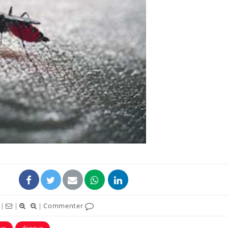
Mon enfant est-il trop
Comment
sensible ou simplement
pendant
très empathique ?
Bébés, jeunes enfants :
Hantavir
quelle trousse à
détecté 
pharmacie pour les
en Fran
vacances ?
Syndrome métabolique :
Mortalit
quels sont les meilleurs
rapport 
exercices physiques ?
son tau
|
|
|
Commenter
ya
dengue