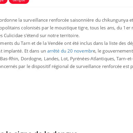
 coordonne la surveillance renforcée saisonnière du chikungunya et
olitains colonisés par le moustique tigre, tous les ans, du 1er
s Culicidae s'étend sur notre territoire.
ents du Tarn et de la Vendée ont été inclus dans la liste des d
t implanté. Et dans un
arrêté du 20 novembr
e, le gouvernement
uline & Charge mentale : et si on
Eczéma Chronique des
tube
Youtube
 Bas-Rhin, Dordogne, Landes, Lot, Pyrénées-Atlantiques, Tarn-et
Youtube
Y
it en parler??
préparer pour l’été !
cernés par le dispositif régional de surveillance renforcée est 
026, l'insuline dans le diabète de type 2
L'été arrive… et avec lui,
e entourée d'idées reçues chez les
rythme de vie ! Vacances, 
ients comme parfois chez les soignants.
soleil, activités en plein
sont ...