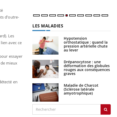
num
té
ts d'outre-
LES MALADIES
rd). Les
Hypotension
orthostatique : quand la
lien avec ce
pression artérielle chute
au lever
 pour essayer
Drépanocytose : une
t de mieux
déformation des globules
rouges aux conséquences
graves
détecté en
Maladie de Charcot
(Sclérose latérale
amyotrophique)