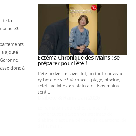
 de la
 mai au 30
épartements
 a ajouté
Youtube
 Mains : se
Diabète & Ramadan 2026
Youtube
-Garonne,
outube
passé donc à
Le Ramadan approche, et, pour de
 un tout nouveau
nombreuses personnes atteintes de
plage, piscine,
diabète, c'est une période de questions, de
 air… Nos mains
défis, mais ...
Un
You
fac
pr
Un 
mut
san