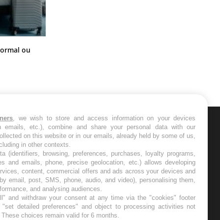
Et si les caries pouvaient bientôt
normal ou
disparaître sans plombage ?
tners
, we wish to store and access information on your devices
in emails, etc.), combine and share your personal data with our
ER
ollected on this website or in our emails, already held by some of us,
ncluding in other contexts.
ta (identifiers, browsing, preferences, purchases, loyalty programs,
s les semaines les meilleures
es and emails, phone, precise geolocation, etc.) allows developing
ervices, content, commercial offers and ads across your devices and
 by email, post, SMS, phone, audio, and video), personalising them,
rformance, and analysing audiences.
l" and withdraw your consent at any time via the "cookies" footer
"set detailed preferences" and object to processing activities not
. These choices remain valid for 6 months.
RE