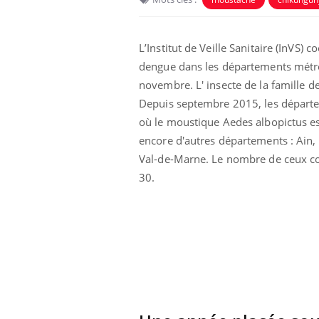
L’Institut de Veille Sanitaire (InVS)
dengue dans les départements métrop
novembre. L' insecte de la famille de
Depuis septembre 2015, les départem
où le moustique Aedes albopictus es
 Mains :
Carence en fer : comprendre pour
Ins
Youtube
You
encore d'autres départements : Ain,
Youtube
Youtube
prévenir
osa
Val-de-Marne. Le nombre de ceux con
aciles à aborder...
Fatigue, irritabilité, brouillard mental ou
En 2
30.
poser des
même alopécie… Les symptômes de la
rest
'un proche c'est
carence en fer sont multiples ce qui la rend
pat
...