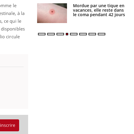
comme le
par une tique en
Allergies alimentaires :
, elle reste dans
une nouvelle arme contre
tinale, à la
 pendant 42 jours
les réactions sévères
, ce qui le
 disponibles
io circule
'inscrire