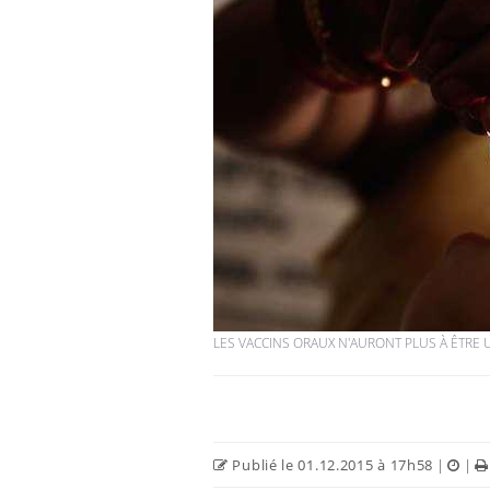
LES VACCINS ORAUX N'AURONT PLUS À ÊTRE U
Publié le 01.12.2015 à 17h58
|
|