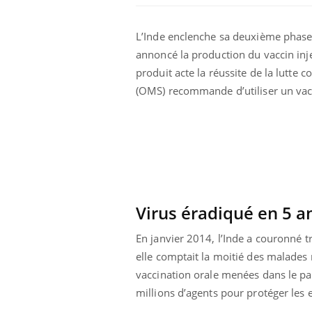
L’Inde enclenche sa deuxième phase d
annoncé la production du vaccin injec
produit acte la réussite de la lutte 
(OMS) recommande d’utiliser un vacci
unya, dengue,
La sieste empêche-t-elle
Virus éradiqué en 5 a
e : que se passe-
de dormir la nuit ?
 le sud de la
En janvier 2014, l’Inde a couronné t
elle comptait la moitié des malades
icaments GLP-1
VIH : la fin du comprimé
-ils aussi les os
tous les jours se profile-t-
vaccination orale menées dans le pa
elle enfin ?
millions d’agents pour protéger les 