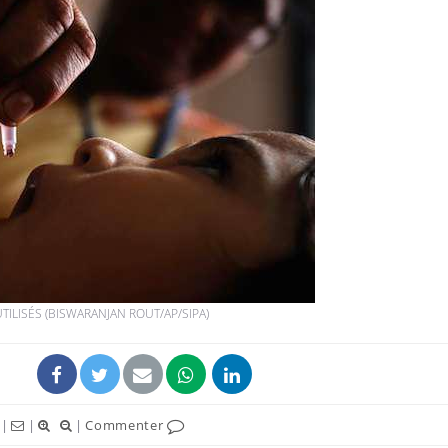
TILISÉS (BISWARANJAN ROUT/AP/SIPA)
|
|
|
Commenter