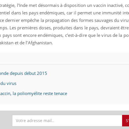
tratégie, l’Inde met désormais à disposition un vaccin inactivé, 
Pourquoi manger moins
Mordue 
de protéines pourrait
vacances
sentiel dans les pays endémiques, car il permet une immunité intes
finalement être bénéfique
le coma
 ce dernier empêche la propagation des formes sauvages du virus
ps. Les premières doses, produites dans le pays, devraient être
pays sont encore endémiques, c’est-à-dire que le virus de la pol
Pakistan et de l’Afghanistan.
monde depuis début 2015
 du virus
accin, la poliomyélite reste tenace
S