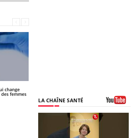
La sieste empêche-t-elle de dormir
ui change
la nuit ?
ge des femmes
LA CHAÎNE SANTÉ
Youtube