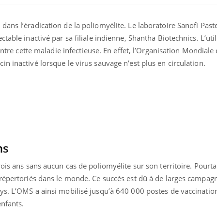
ans l’éradication de la poliomyélite. Le laboratoire Sanofi Past
table inactivé par sa filiale indienne, Shantha Biotechnics. L’util
contre cette maladie infectieuse. En effet, l’Organisation Mondiale
n inactivé lorsque le virus sauvage n’est plus en circulation.
Fortes chaleurs :
Grossess
ns
pourquoi le risque de
que dit 
noyade grimpe-t-il ?
rois ans sans aucun cas de poliomyélite sur son territoire. Pourt
 répertoriés dans le monde. Ce succès est dû à de larges campag
Le Viagra pourrait-il
Le smart
freiner la propagation du
l'appren
ys. L’OMS a ainsi mobilisé jusqu’à 640 000 postes de vaccination
cancer ?
lecture 
enfants.