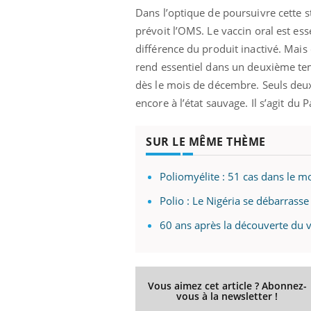
Dans l’optique de poursuivre cette s
lovirus : ce qui
Pourquoi votre ventre
ans la prise en
gâche-t-il les premiers
prévoit l’OMS. Le vaccin oral est es
des femmes
jours de vos vacances ?
s
différence du produit inactivé. Mais
rend essentiel dans un deuxième tem
dès le mois de décembre. Seuls deux 
encore à l’état sauvage. Il s’agit du 
SUR LE MÊME THÈME
Poliomyélite : 51 cas dans le 
Polio : Le Nigéria se débarrasse
60 ans après la découverte du v
Vous aimez cet article ? Abonnez-
vous à la newsletter !