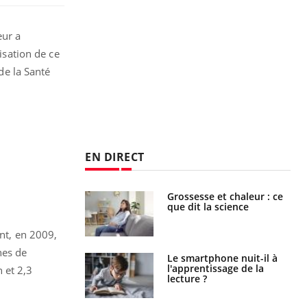
eur a
isation de ce
 de la Santé
EN DIRECT
e et chaleur : ce
Mordue par un
la science
barracuda, une petite fille
secourue grâce à un
réflexe essentiel
ant, en 2009,
nes de
phone nuit-il à
Légionellose en Suisse :
tissage de la
quelle est l’origine de la
 et 2,3
?
contamination ?