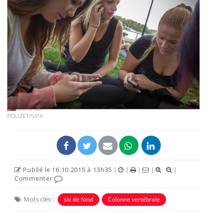
POUZET/SIPA
Publié le 16.10.2015 à 13h35
|
|
|
|
|
Commenter
Mots clés :
ski de fond
Colonne vertébrale