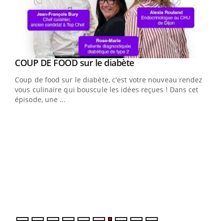
Youtube
cès
COUP DE FOOD sur le diabète
Youtube
Coup de food sur le diabète, c'est votre nouveau rendez-
 en
vous culinaire qui bouscule les idées reçues ! Dans cet
u
épisode, une ...
Qua
You
"Les
trav
DRH 