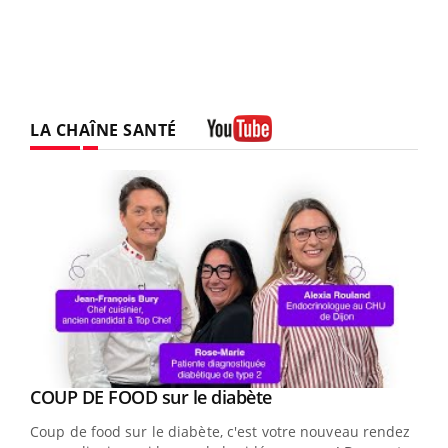
LA CHAÎNE SANTÉ
Youtube
Youtube
Yout
COUP DE FOOD sur le diabète
Quand l’entreprise mise sur le bien être global
Youtube
Youtube
Coup de food sur le diabète, c'est votre nouveau rendez-
"Les rendez-vous de la santé et de la qualité de vie au