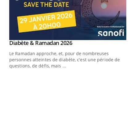
Youtube
Diabète & Ramadan 2026
Youtube
Le Ramadan approche, et, pour de nombreuses
vie !
personnes atteintes de diabète, c'est une période de
…
questions, de défis, mais ...
Un 
You
à l
Un é
mati
numé