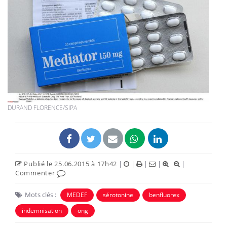
DURAND FLORENCE/SIPA
Publié le 25.06.2015 à 17h42
|
|
|
|
|
Commenter
Mots clés :
MEDEF
sérotonine
benfluorex
indemnisation
ong