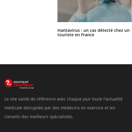
Hantavirus : un cas détecté chez un
touriste en France
Le site santé de référence avec chaque jour toute l'actualité
médicale decryptée par des médecins en exercice et les
conseils des meilleurs spécialistes.