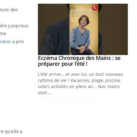
eture des
ndre jusqu'aux
tre
raine
a pris
Youtube
 Mains : se
Diabète & Ramadan 2026
Youtube
outube
Le Ramadan approche, et, pour de
 un tout nouveau
nombreuses personnes atteintes de
plage, piscine,
diabète, c'est une période de questions, de
 air… Nos mains
défis, mais ...
Un
You
fac
pr
Un 
mut
e qu’elle a
san