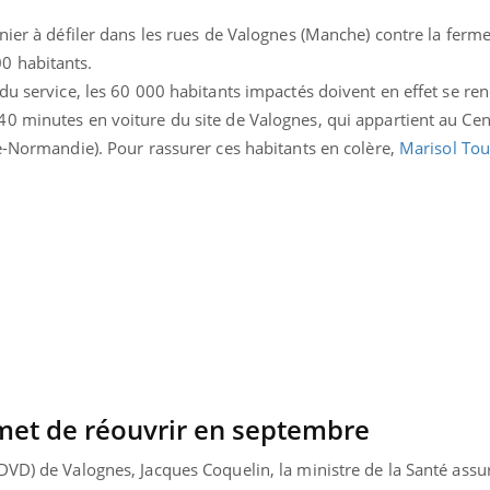
nier à défiler dans les rues de Valognes (Manche) contre la ferm
0 habitants.
du service, les 60 000 habitants impactés doivent en effet se re
0 minutes en voiture du site de Valognes, qui appartient au Cen
e-Normandie). Pour rassurer ces habitants en colère,
Marisol Tou
uline & Charge mentale : et si on
Eczéma Chronique des
tube
Youtube
Youtube
Y
it en parler??
préparer pour l’été !
026, l'insuline dans le diabète de type 2
L'été arrive… et avec lui,
e entourée d'idées reçues chez les
rythme de vie ! Vacances, 
ients comme parfois chez les soignants.
soleil, activités en plein
sont ...
met de réouvrir en septembre
VD) de Valognes, Jacques Coquelin, la ministre de la Santé assur