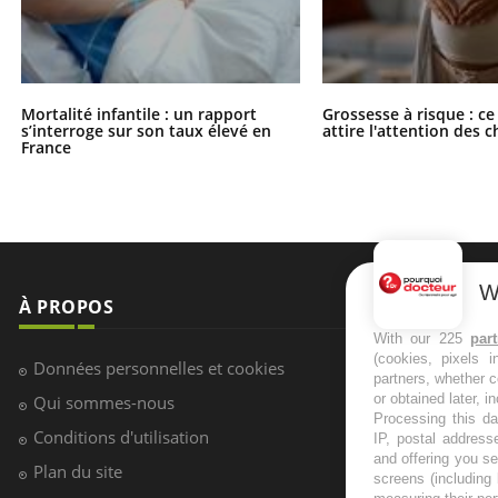
Mortalité infantile : un rapport
Grossesse à risque : ce
s’interroge sur son taux élevé en
attire l'attention des 
France
W
À PROPOS
NEWSLETT
With our 225
par
(cookies, pixels 
Recevez toute
Données personnelles et cookies
partners, whether c
infos santé
or obtained later, i
Qui sommes-nous
Processing this da
Conditions d'utilisation
IP, postal address
and offering you s
Plan du site
screens (including