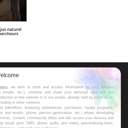
Comment oublier les écrans en
 jus naturel
vacances ?
chercheurs
elcome
ER
tners
, we wish to store and access information on your devices
in emails, etc.), combine and share your personal data with our
s les semaines les meilleures
ollected on this website or in our emails, already held by some of us,
ncluding in other contexts.
ta (identifiers, browsing, preferences, purchases, loyalty programs,
es and emails, phone, precise geolocation, etc.) allows developing
ervices, content, commercial offers and ads across your devices and
 by email, post, SMS, phone, audio, and video), personalising them,