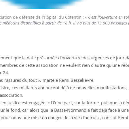
iation de défense de l'Hôpital du Cotentin : «
C'est l'ouverture en so
 médecins disponibles à partir de 18 h. Il y a plus de 13 000 passages
ustement que la date présumée d'ouverture des urgences de jour d
 membres de cette association ne veulent rien d'autre qu'une ré
r 24.
 rassurés du tout », martèle Rémi Besselièvre.
nistre, ces militants annoncent déjà de nouvelles manifestations,
'association.
on en justice est engagée. « D'une part, sur la forme, puisque la dé
 sur le fond, car alors que la Basse-Normandie fait déjà face à un
e pour nous une mise en danger de la vie d'autrui », conclut Rémi