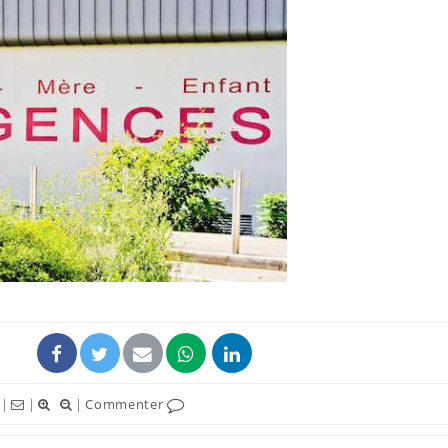
Chikungunya, dengue,
La siest
West Nile : que se passe-
de dormi
t-il dans le sud de la
France ?
Les médicaments GLP-1
VIH : la
protègent-ils aussi les os
tous les
?
elle enfi
Cytomégalovirus : ce qui
Pourquo
change dans la prise en
gâche-t-
charge des femmes
jours de
enceintes
|
|
|
Commenter