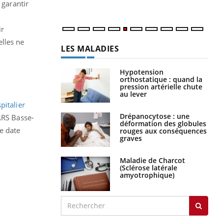
num
 garantir
ir
elles ne
LES MALADIES
Hypotension
orthostatique : quand la
pression artérielle chute
au lever
pitalier
Drépanocytose : une
ARS Basse-
déformation des globules
e date
rouges aux conséquences
graves
Maladie de Charcot
(Sclérose latérale
amyotrophique)