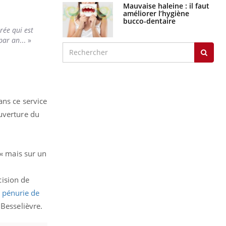
Mauvaise haleine : il faut
améliorer l’hygiène
bucco-dentaire
irée qui est
 par an
... »
ans ce service
ouverture du
 « mais sur un
cision de
e
pénurie de
 Besselièvre.