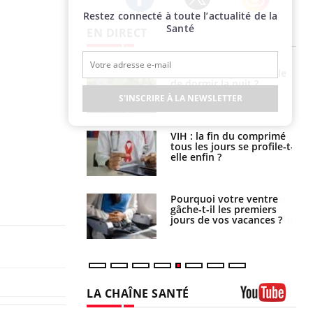
Restez connecté à toute l’actualité de la
Twitter
Facebook
Instagram
Santé
EN DIRECT
e empêche-t-elle
Fortes chaleurs :
r la nuit ?
pourquoi le risque de
noyade grimpe-t-il ?
S'INSCRIRE À LA NEWSLETTER
 fin du comprimé
Le Viagra pourrait-il
 jours se profile-t-
freiner la propagation du
n ?
cancer ?
i votre ventre
Pourquoi manger moins
il les premiers
de protéines pourrait
 vos vacances ?
finalement être bénéfique
LA CHAÎNE SANTÉ
Youtube