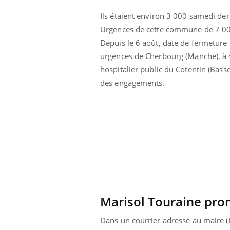
Ils étaient environ 3 000 samedi der
Urgences de cette commune de 7 00
Depuis le 6 août, date de fermeture 
urgences de Cherbourg (Manche), à 4
hospitalier public du Cotentin (Bass
des engagements.
 Mains :
Carence en fer : comprendre pour
Ins
Youtube
You
Youtube
Youtube
prévenir
osa
aciles à aborder...
Fatigue, irritabilité, brouillard mental ou
En 2
poser des
même alopécie… Les symptômes de la
rest
'un proche c'est
carence en fer sont multiples ce qui la rend
pat
...
Marisol Touraine pro
Dans un courrier adressé au maire (D