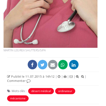
MARTIN LEE/REX SHUTTERS/SIPA
Publié le 11.07.2015 à 14h12
|
|
|
|
|
Commenter
Mots clés :
désert médical
ordinateur
mécanisme