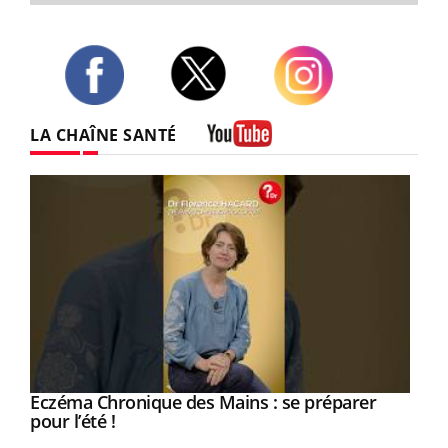
Twitter
Facebook
Instagram
LA CHAÎNE SANTÉ
Youtube
Eczéma Chronique des Mains : se préparer
Youtube
Youtube
pour l’été !