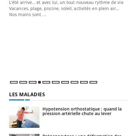
L'été arrive… et avec lui, un tout nouveau rythme de vie !
Vacances, plage, piscine, soleil, activités en plein air…
Nos mains sont ...
Dia
You
Le 
pers
ques
LES MALADIES
Hypotension orthostatique : quand la
pression artérielle chute au lever