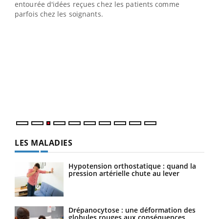
entourée d'idées reçues chez les patients comme
parfois chez les soignants.
Ecz
You
pour
L'ét
Vaca
Nos 
LES MALADIES
Hypotension orthostatique : quand la
pression artérielle chute au lever
Drépanocytose : une déformation des
globules rouges aux conséquences