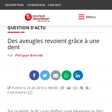
INSCRIPTION
CONNEXION
CONTACT
Menu
QUESTION D'ACTU
Des aveugles revoient grâce à une
dent
Par
Philippe Berrebi
Publié le 20.03.2015 à 08h00
|
|
|
|
|
Commenter
Sur la photo, le Pr Louis Hoffart pose fièrement au bloc