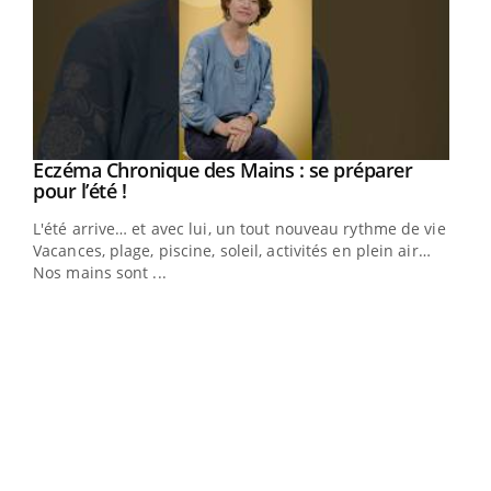
Eczéma Chronique des Mains : se préparer
Youtube
Youtube
pour l’été !
L'été arrive… et avec lui, un tout nouveau rythme de vie !
Vacances, plage, piscine, soleil, activités en plein air…
Nos mains sont ...
Dia
You
Le 
pers
ques