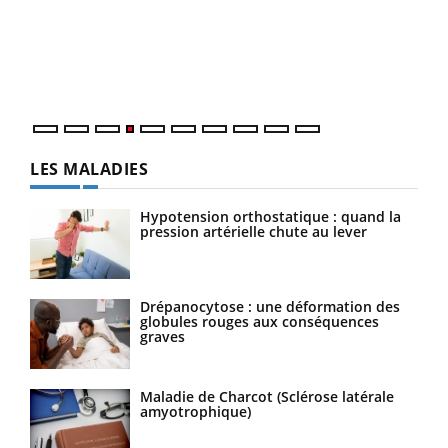
Le 
pers
ques
LES MALADIES
Hypotension orthostatique : quand la
pression artérielle chute au lever
Drépanocytose : une déformation des
globules rouges aux conséquences
graves
Maladie de Charcot (Sclérose latérale
amyotrophique)