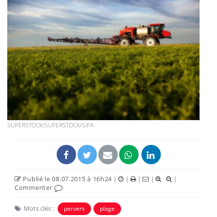
SUPERSTOCK/SUPERSTOCK/SIPA
Publié le 08.07.2015 à 16h24
|
|
|
|
|
Commenter
Mots clés :
pervers
plage