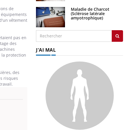
ions de
Maladie de Charcot
(Sclérose latérale
es équipements
amyotrophique)
 d'un vêtement
étaient pas en
ptage des
machines
J'AI MAL
 la protection
ières, des
es risques
ravail.