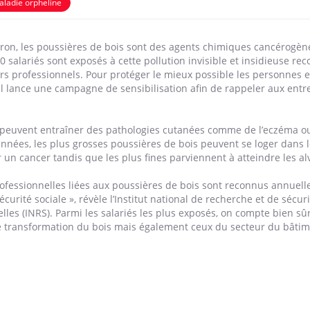
ladie orpheline
dron, les poussières de bois sont des agents chimiques cancérogèn
0 salariés sont exposés à cette pollution invisible et insidieuse 
rs professionnels. Pour protéger le mieux possible les personnes e
ail lance une campagne de sensibilisation afin de rappeler aux entr
s peuvent entraîner des pathologies cutanées comme de l’eczéma o
nnées, les plus grosses poussières de bois peuvent se loger dans l
 un cancer tandis que les plus fines parviennent à atteindre les al
ofessionnelles liées aux poussières de bois sont reconnus annuel
curité sociale », révèle l’Institut national de recherche et de sécur
les (INRS). Parmi les salariés les plus exposés, on compte bien sûr
de transformation du bois mais également ceux du secteur du bâtim