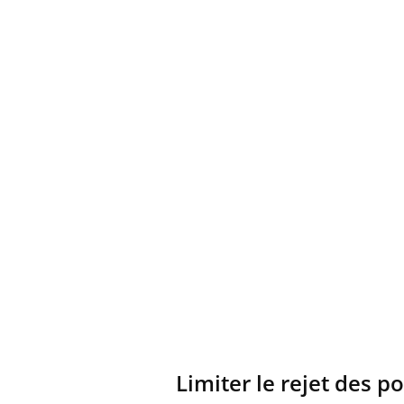
patients comme parfois chez les soignants.
sole
sont
Limiter le rejet des p