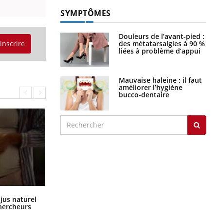
SYMPTÔMES
Douleurs de l’avant-pied :
des métatarsalgies à 90 %
'inscrire
liées à problème d’appui
Mauvaise haleine : il faut
améliorer l’hygiène
bucco-dentaire
Comment oublier les écrans en
 jus naturel
vacances ?
chercheurs