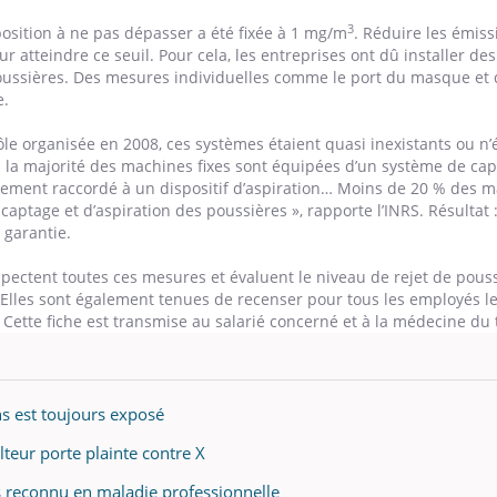
3
position à ne pas dépasser a été fixée à 1 mg/m
. Réduire les émiss
r atteindre ce seuil. Pour cela, les entreprises ont dû installer d
 poussières. Des mesures individuelles comme le port du masque et
e.
e organisée en 2008, ces systèmes étaient quasi inexistants ou n’
i la majorité des machines fixes sont équipées d’un système de ca
rarement raccordé à un dispositif d’aspiration… Moins de 20 % des 
aptage et d’aspiration des poussières », rapporte l’INRS. Résultat :
 garantie.
spectent toutes ces mesures et évaluent le niveau de rejet de pouss
. Elles sont également tenues de recenser pour tous les employés l
. Cette fiche est transmise au salarié concerné et à la médecine du t
ns est toujours exposé
ulteur porte plainte contre X
s reconnu en maladie professionnelle