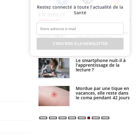
Restez connecté à toute l’actualité de la
Twitter
Facebook
Instagram
Santé
EN DIRECT
haleurs :
Grossesse et chaleur : ce
i le risque de
que dit la science
rimpe-t-il ?
S'INSCRIRE À LA NEWSLETTER
a pourrait-il
Le smartphone nuit-il à
la propagation du
l'apprentissage de la
lecture ?
i manger moins
Mordue par une tique en
éines pourrait
vacances, elle reste dans
ent être bénéfique
le coma pendant 42 jours