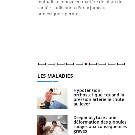
mutualiste innove en matière de bilan de
santé : l'utilisation d'un « jumeau
CO
You
numérique » permet ...
Cou
nou
bou
épi
LES MALADIES
Hypotension
orthostatique : quand la
pression artérielle chute
au lever
Drépanocytose : une
déformation des globules
rouges aux conséquences
graves