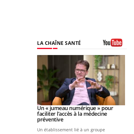
LA CHAÎNE SANTÉ
Youtube
Youtube
2026
Un « jumeau numérique » pour
Youtube
faciliter l’accès à la médecine
 pour de
Youtube
préventive
teintes de
Un établissement lié à un groupe
e de questions, de