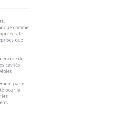
es.
reconnue comme
xposées, le
eprises que
u encore des
es cavités
véoles
lement parmi
ité pour la
 les
ent.