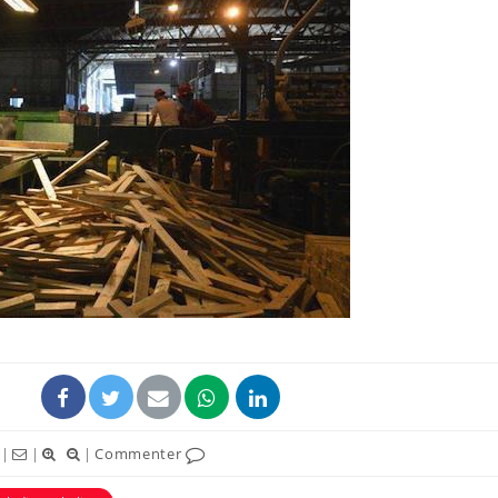
La sieste empêche-t-elle
Fortes c
de dormir la nuit ?
pourquo
noyade g
VIH : la fin du comprimé
Le Viagr
tous les jours se profile-t-
freiner 
elle enfin ?
cancer ?
Pourquoi votre ventre
Pourquo
gâche-t-il les premiers
de prot
jours de vos vacances ?
finalem
|
|
|
Commenter