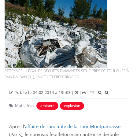
STOCKAGE ILLÉGAL DE DÉCHETS D'AMIANTES SITUÉ PRES DE TOULOUSE À
SAINT-ALBAN (31), LANCELOT FREDERIC/SIPA
Publié le 04.02.2014 à 13h03
|
|
|
|
Mots clés :
amiante
explosion
Après l’
affaire de l’amiante de la Tour Montparnasse
(Paris), le nouveau feuilleton « amiante » se déroule