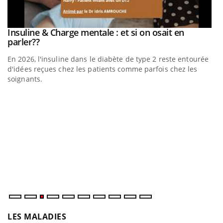
be
Insuline & Charge mentale : et si on osait en
Youtube
Youtube
parler??
En 2026, l'insuline dans le diabète de type 2 reste entourée
a
d'idées reçues chez les patients comme parfois chez les
soignants.
E
Yo
l’
L'
Va
ma
LES MALADIES