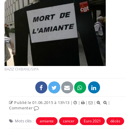
BAZIZ CHIBANE/SIPA
Publié le 01.06.2015 à 13h13
|
|
|
|
|
Commenter
Mots clés :
amiante
cancer
Euro 2021
décès