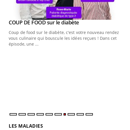
Youtube
cès
COUP DE FOOD sur le diabète
Youtube
Coup de food sur le diabète, c'est votre nouveau rendez-
 en
vous culinaire qui bouscule les idées reçues ! Dans cet
u
épisode, une ...
Qua
You
"Les
trav
DRH 
LES MALADIES