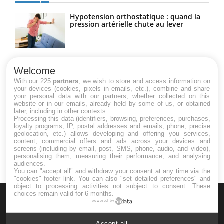
Hypotension orthostatique : quand la
pression artérielle chute au lever
Drépanocytose : une déformation des
globules rouges aux conséquences
Welcome
graves
With our 225
partners
, we wish to store and access information on
your devices (cookies, pixels in emails, etc.), combine and share
your personal data with our partners, whether collected on this
website or in our emails, already held by some of us, or obtained
Maladie de Charcot (Sclérose latérale
later, including in other contexts.
amyotrophique)
Processing this data (identifiers, browsing, preferences, purchases,
loyalty programs, IP, postal addresses and emails, phone, precise
geolocation, etc.) allows developing and offering you services,
content, commercial offers and ads across your devices and
screens (including by email, post, SMS, phone, audio, and video),
personalising them, measuring their performance, and analysing
audiences.
You can "accept all" and withdraw your consent at any time via the
"cookies" footer link
. You can also "set detailed preferences" and
object to processing activities not subject to consent. These
choices remain valid for 6 months.
powered by
Accept all