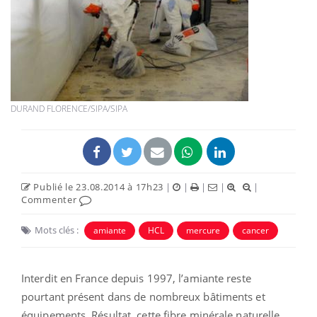
DURAND FLORENCE/SIPA/SIPA
Publié le 23.08.2014 à 17h23
|
|
|
|
|
Commenter
Mots clés :
amiante
HCL
mercure
cancer
Interdit en France depuis 1997, l’amiante reste
pourtant présent dans de nombreux bâtiments et
équipements. Résultat, cette fibre minérale naturelle