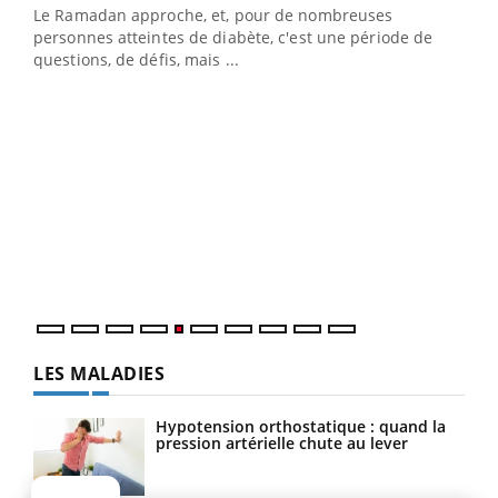
Le Ramadan approche, et, pour de nombreuses
personnes atteintes de diabète, c'est une période de
questions, de défis, mais ...
Un « jumeau numérique » pour faciliter l’accès
COU
Youtube
You
Youtube
à la médecine préventive
Coup
Un établissement lié à un groupe mutualiste innove en
vous
matière de bilan de santé : l'utilisation d'un « jumeau
épis
numérique » permet ...
LES MALADIES
Hypotension orthostatique : quand la
pression artérielle chute au lever