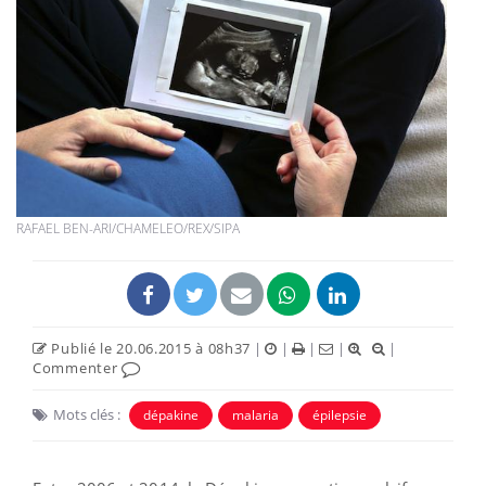
RAFAEL BEN-ARI/CHAMELEO/REX/SIPA
Publié le 20.06.2015 à 08h37
|
|
|
|
|
Commenter
Mots clés :
dépakine
malaria
épilepsie