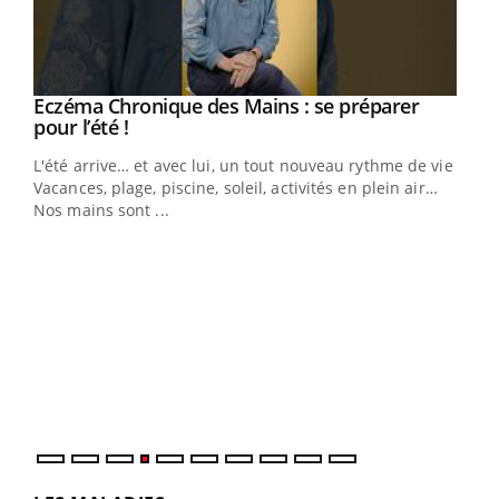
Eczéma Chronique des Mains : se préparer
Youtube
Youtube
pour l’été !
L'été arrive… et avec lui, un tout nouveau rythme de vie !
Vacances, plage, piscine, soleil, activités en plein air…
Nos mains sont ...
Dia
You
Le 
pers
ques