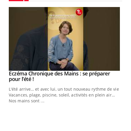
Youtube
Youtube
Eczéma Chronique des Mains : se préparer
Diabète & Ramadan 2026
Youtube
Youtube
Youtube
pour l’été !
Le Ramadan approche, et, pour de nombreuses
L'été arrive… et avec lui, un tout nouveau rythme de vie !
personnes atteintes de diabète, c'est une période de
Vacances, plage, piscine, soleil, activités en plein air…
questions, de défis, mais ...
Nos mains sont ...
Un 
You
à l