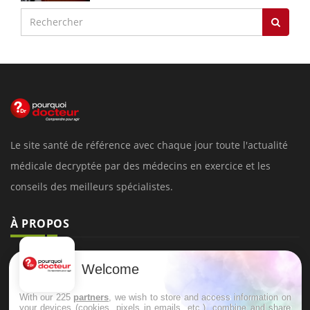
Le site santé de référence avec chaque jour toute l'actualité
médicale decryptée par des médecins en exercice et les
conseils des meilleurs spécialistes.
À PROPOS
Données personnelles et cookies
Welcome
Qui sommes-nous
With our 225
partners
, we wish to store and access information on
Conditions d'utilisation
your devices (cookies, pixels in emails, etc.), combine and share