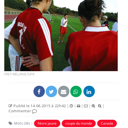
FREY MELANIE/SIPA
Publié le 14.06.2015 à 22h42
|
|
|
|
|
Commenter
Mots clés :
fièvre jaune
coupe du monde
Canada