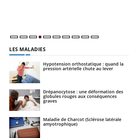
Un é
mati
numé
LES MALADIES
Hypotension orthostatique : quand la
pression artérielle chute au lever
Drépanocytose : une déformation des
globules rouges aux conséquences
graves
Maladie de Charcot (Sclérose latérale
amyotrophique)