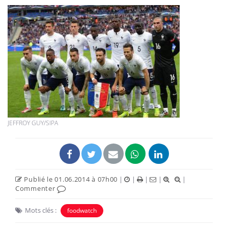
JEFFROY GUY/SIPA
Publié le 01.06.2014 à 07h00
|
|
|
|
|
Commenter
Mots clés :
foodwatch