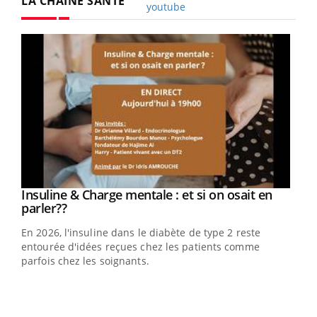
LA CHAÎNE SANTÉ
Youtube
Youtube
Insuline & Charge mentale : et si on osait en
Youtube
Youtube
parler??
En 2026, l'insuline dans le diabète de type 2 reste
entourée d'idées reçues chez les patients comme
parfois chez les soignants.
Ecz
You