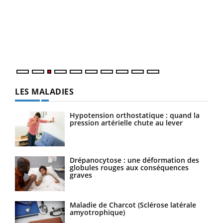
pour
L'ét
Vaca
Nos 
LES MALADIES
Hypotension orthostatique : quand la
pression artérielle chute au lever
Drépanocytose : une déformation des
globules rouges aux conséquences
graves
Maladie de Charcot (Sclérose latérale
amyotrophique)