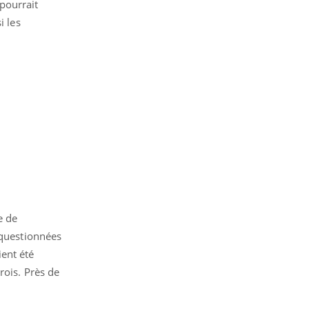
pourrait
i les
e de
 questionnées
ient été
rois. Près de