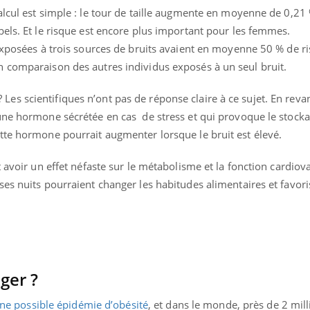
lcul est simple : le tour de taille augmente en moyenne de 0,21 
bels. Et le risque est encore plus important pour les femmes.
 exposées à trois sources de bruits avaient en moyenne 50 % de r
 comparaison des autres individus exposés à un seul bruit.
s scientifiques n’ont pas de réponse claire à ce sujet. En revan
une hormone sécrétée en cas de stress et qui provoque le stock
tte hormone pourrait augmenter lorsque le bruit est élevé.
 avoir un effet néfaste sur le métabolisme et la fonction cardiov
es nuits pourraient changer les habitudes alimentaires et favoris
« jumeau numérique » pour
COUP DE FOOD sur le
tube
Youtube
iliter l’accès à la médecine
Youtube
Coup de food sur le diabèt
ger ?
ventive
nouveau rendez-vous culi
établissement lié à un groupe
bouscule les idées reçues
une possible épidémie d’obésité
, et dans le monde, près de 2 mill