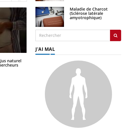
Maladie de Charcot
(Sclérose latérale
amyotrophique)
J'AI MAL
Comment oublier les écrans en
 jus naturel
vacances ?
chercheurs