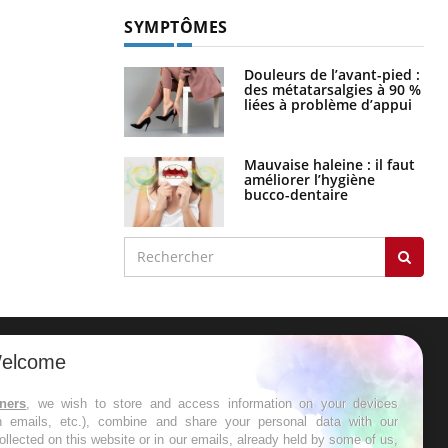
SYMPTÔMES
Douleurs de l’avant-pied :
des métatarsalgies à 90 %
liées à problème d’appui
Mauvaise haleine : il faut
améliorer l’hygiène
bucco-dentaire
elcome
ER
tners
, we wish to store and access information on your devices
in emails, etc.), combine and share your personal data with our
s les semaines les meilleures
ollected on this website or in our emails, already held by some of us,