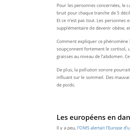
Pour les personnes concernées, le ca
bruit pour chaque tranche de 5 déci
Et ce n’est pas tout. Les personnes
supplémentaire de devenir obèse, en
Comment expliquer ce phénomène ? Le
soupçonnent fortement le cortisol, 
graisses au niveau de l’abdomen. Ce
De plus, la pollution sonore pourrait
influant sur le sommeil. Des mauvais
de poids.
Youtube
 Mains : se
Diabète & Ramadan 2026
Un 
Youtube
You
outube
fac
Le Ramadan approche, et, pour de
Les européens en dan
pré
un tout nouveau
nombreuses personnes atteintes de
Un 
lage, piscine,
diabète, c'est une période de questions, de
Il y a peu,
l’OMS alertait l’Europe d’