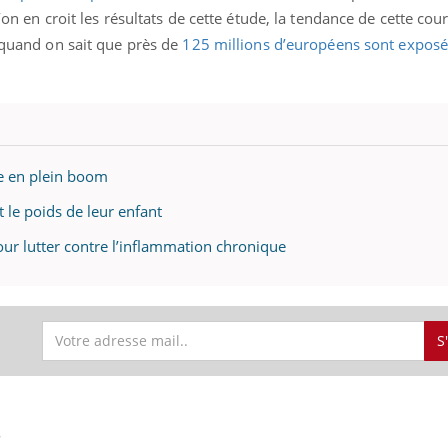
ualiste innove en matière de bilan de
épisode, une ...
l’on en croit les résultats de cette étude, la tendance de cette cou
é : l'utilisation d'un « jumeau
t quand on sait que près de
125 millions d’européens sont exposé
érique » permet ...
ue en plein boom
 le poids de leur enfant
our lutter contre l’inflammation chronique
S
S