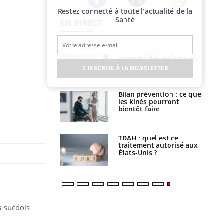
Restez connecté à toute l’actualité de la
Twitter
Facebook
Instagram
Santé
EN DIRECT
par un
Comment gérer le
a, une petite fille
sommeil des enfants en
e grâce à un
vacances ?
S'INSCRIRE À LA NEWSLETTER
essentiel
lose en Suisse :
Bilan prévention : ce que
st l’origine de la
les kinés pourront
nation ?
bientôt faire
s alimentaires :
TDAH : quel est ce
velle arme contre
traitement autorisé aux
tions sévères
États-Unis ?
es suédois