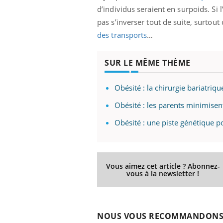
mut
air… Nos mains
défis, mais ...
d’individus seraient en surpoids. Si 
sant
pas s’inverser tout de suite, surtou
num
des transports
…
SUR LE MÊME THÈME
Obésité : la chirurgie bariatriq
Obésité : les parents minimisent
Obésité : une piste génétique p
Vous aimez cet article ? Abonnez-
vous à la newsletter !
NOUS VOUS RECOMMANDON