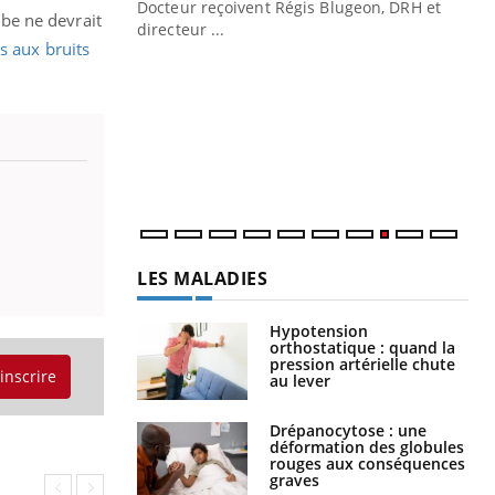
Docteur reçoivent Régis Blugeon, DRH et
rbe ne devrait
directeur ...
Ec
s aux bruits
You
quo
Dan
der
com
et é
LES MALADIES
Hypotension
orthostatique : quand la
pression artérielle chute
'inscrire
au lever
Drépanocytose : une
déformation des globules
rouges aux conséquences
graves