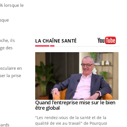
% lorsque le
isque
che, ils
LA CHAÎNE SANTÉ
age des
Youtube
asculaire en
er la prise
Youtube
 diabète
Quand l’entreprise mise sur le bien
Youtube
Youtube
être global
e, c'est votre
"Les rendez-vous de la santé et de la
naire qui
qualité de vie au travail" de Pourquoi
 ! Dans cet
iards