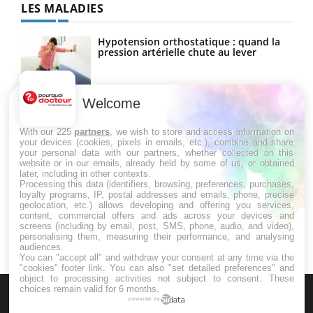
LES MALADIES
Hypotension orthostatique : quand la
pression artérielle chute au lever
Welcome
Drépanocytose : une déformation des
globules rouges aux conséquences
graves
With our 225
partners
, we wish to store and access information on
your devices (cookies, pixels in emails, etc.), combine and share
your personal data with our partners, whether collected on this
website or in our emails, already held by some of us, or obtained
Maladie de Charcot (Sclérose latérale
later, including in other contexts.
amyotrophique)
Processing this data (identifiers, browsing, preferences, purchases,
loyalty programs, IP, postal addresses and emails, phone, precise
geolocation, etc.) allows developing and offering you services,
content, commercial offers and ads across your devices and
screens (including by email, post, SMS, phone, audio, and video),
personalising them, measuring their performance, and analysing
audiences.
You can "accept all" and withdraw your consent at any time via the
"cookies" footer link
. You can also "set detailed preferences" and
object to processing activities not subject to consent. These
choices remain valid for 6 months.
powered by