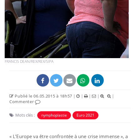
FRANCIS DEAN/REX/REX/SIPA
Publié le 06.05.2015 à 18h57
|
|
|
|
|
Commenter
Mots clés :
nymphoplastie
Euro 2021
« L’Europe va être confrontée à une crise immense », a