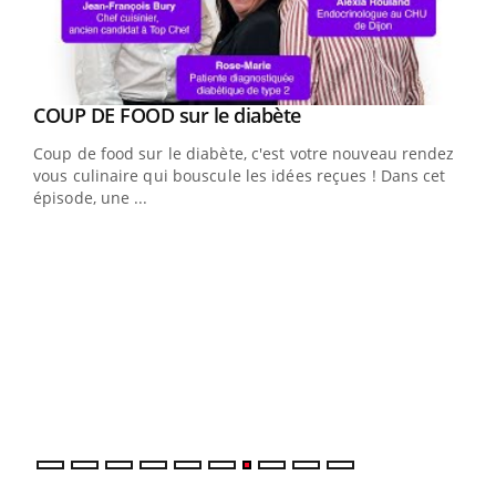
Youtube
cès
COUP DE FOOD sur le diabète
Youtube
Coup de food sur le diabète, c'est votre nouveau rendez-
 en
vous culinaire qui bouscule les idées reçues ! Dans cet
u
épisode, une ...
Qua
You
"Les
trav
DRH 